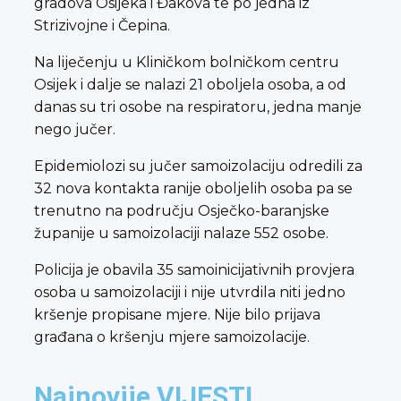
gradova Osijeka i Đakova te po jedna iz
Strizivojne i Čepina.
Na liječenju u Kliničkom bolničkom centru
Osijek i dalje se nalazi 21 oboljela osoba, a od
danas su tri osobe na respiratoru, jedna manje
nego jučer.
Epidemiolozi su jučer samoizolaciju odredili za
32 nova kontakta ranije oboljelih osoba pa se
trenutno na području Osječko-baranjske
županije u samoizolaciji nalaze 552 osobe.
Policija je obavila 35 samoinicijativnih provjera
osoba u samoizolaciji i nije utvrdila niti jedno
kršenje propisane mjere. Nije bilo prijava
građana o kršenju mjere samoizolacije.
Najnovije VIJESTI