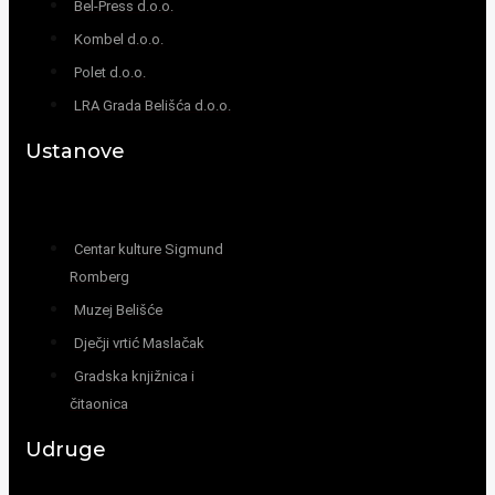
Bel-Press d.o.o.
Kombel d.o.o.
Polet d.o.o.
LRA Grada Belišća d.o.o.
Ustanove
Centar kulture Sigmund
Romberg
Muzej Belišće
Dječji vrtić Maslačak
Gradska knjižnica i
čitaonica
Udruge