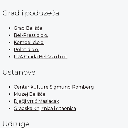
Grad i poduzeća
Grad Belišće
Bel-Press d.o.o.
Kombel d.o.o.
Polet d.o.o.
LRA Grada Belišća d.o.o.
Ustanove
Centar kulture Sigmund Romberg
Muzej Belišće
Dječji vrtić Maslačak
Gradska knjižnica i čitaonica
Udruge