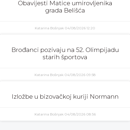
Obavijesti Matice umirovljenika
grada Belišća
Katarina Bošnjak
04/08/2026
12:20
Brođanci pozivaju na 52. Olimpijadu
starih športova
Katarina Bošnjak
04/08/2026
09:58
Izložbe u bizovačkoj kuriji Normann
Katarina Bošnjak
04/08/2026
08:56