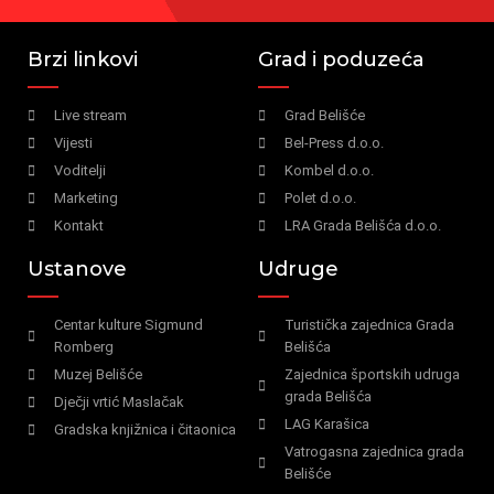
Brzi linkovi
Grad i poduzeća
Live stream
Grad Belišće
Vijesti
Bel-Press d.o.o.
Voditelji
Kombel d.o.o.
Marketing
Polet d.o.o.
Kontakt
LRA Grada Belišća d.o.o.
Ustanove
Udruge
Centar kulture Sigmund
Turistička zajednica Grada
Romberg
Belišća
Muzej Belišće
Zajednica športskih udruga
grada Belišća
Dječji vrtić Maslačak
LAG Karašica
Gradska knjižnica i čitaonica
Vatrogasna zajednica grada
Belišće