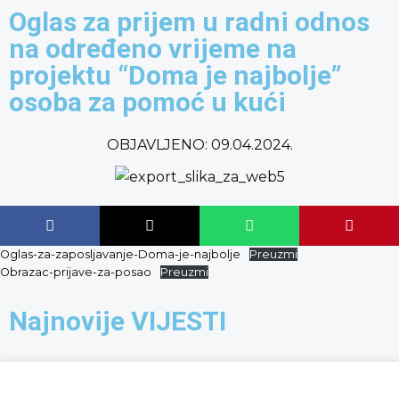
content
Oglas za prijem u radni odnos
na određeno vrijeme na
projektu “Doma je najbolje”
osoba za pomoć u kući
OBJAVLJENO:
09.04.2024.
Oglas-za-zaposljavanje-Doma-je-najbolje
Preuzmi
Obrazac-prijave-za-posao
Preuzmi
Najnovije VIJESTI