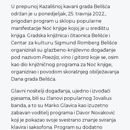
U prepunoj Kazališnoj kavani grada Belišća
održan je u ponedjeljak, 25. travnja 2022.,
prigodan program u sklopu popularne
manifestacije Noć knjige kojoj je u središtu
knjiga. Gradska knjižnica i čitaonica Belišće i
Centar za kulturu Sigmund Romberg Belišće
organizirali su glazbeno-književno događanje
pod nazivom
Poezija, vino i gitara
koje se, osim
kao dio knjižničnog programa za Noć knjige,
organizirao i povodom skorašnjeg obilježavanja
Dana grada Belišća.
Glavni nositelji događanja, ujedno i izvođači
pjesama, bili su članovi popularnog Jovalius
banda, a to su Marko Glavica kao izuzetno
zabavan voditelj programa i Davor Novaković
koji je pokazao svoje svestrano znanje sviranja
klavira i saksofona. Program su dodatno