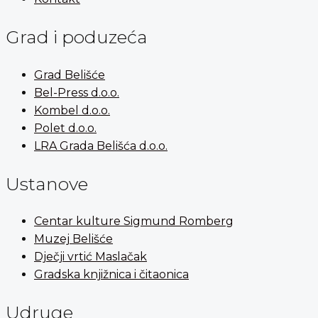
Grad i poduzeća
Grad Belišće
Bel-Press d.o.o.
Kombel d.o.o.
Polet d.o.o.
LRA Grada Belišća d.o.o.
Ustanove
Centar kulture Sigmund Romberg
Muzej Belišće
Dječji vrtić Maslačak
Gradska knjižnica i čitaonica
Udruge