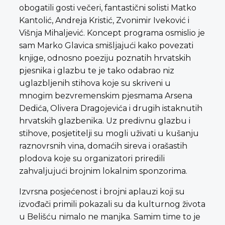
obogatili gosti večeri, fantastični solisti Matko
Kantolić, Andreja Kristić, Zvonimir Iveković i
Višnja Mihaljević. Koncept programa osmislio je
sam Marko Glavica smišljajući kako povezati
knjige, odnosno poeziju poznatih hrvatskih
pjesnika i glazbu te je tako odabrao niz
uglazbljenih stihova koje su skriveni u
mnogim bezvremenskim pjesmama Arsena
Dedića, Olivera Dragojevića i drugih istaknutih
hrvatskih glazbenika. Uz predivnu glazbu i
stihove, posjetitelji su mogli uživati u kušanju
raznovrsnih vina, domaćih sireva i orašastih
plodova koje su organizatori priredili
zahvaljujući brojnim lokalnim sponzorima.
Izvrsna posjećenost i brojni aplauzi koji su
izvođači primili pokazali su da kulturnog života
u Belišću nimalo ne manjka. Samim time to je