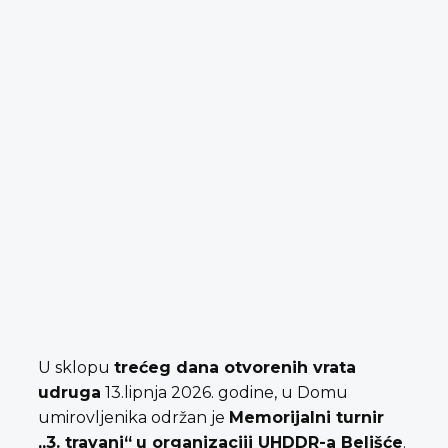
U sklopu
trećeg dana otvorenih vrata
udruga
13.lipnja 2026. godine, u Domu
umirovljenika održan je
Memorijalni turnir
„3. travanj“
u organizaciji UHDDR-a Belišće
.