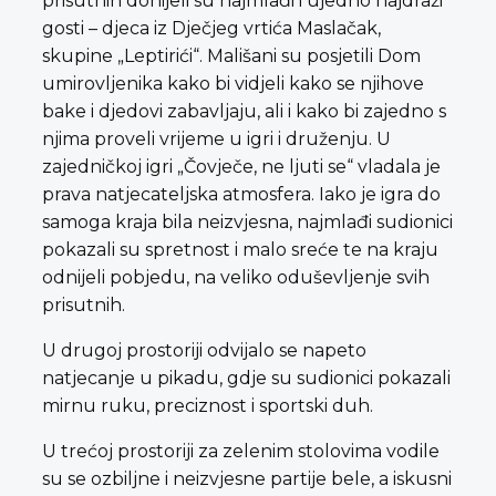
prisutnih donijeli su najmlađi i ujedno najdraži
gosti – djeca iz Dječjeg vrtića Maslačak,
skupine „Leptirići“. Mališani su posjetili Dom
umirovljenika kako bi vidjeli kako se njihove
bake i djedovi zabavljaju, ali i kako bi zajedno s
njima proveli vrijeme u igri i druženju. U
zajedničkoj igri „Čovječe, ne ljuti se“ vladala je
prava natjecateljska atmosfera. Iako je igra do
samoga kraja bila neizvjesna, najmlađi sudionici
pokazali su spretnost i malo sreće te na kraju
odnijeli pobjedu, na veliko oduševljenje svih
prisutnih.
U drugoj prostoriji odvijalo se napeto
natjecanje u pikadu, gdje su sudionici pokazali
mirnu ruku, preciznost i sportski duh.
U trećoj prostoriji za zelenim stolovima vodile
su se ozbiljne i neizvjesne partije bele, a iskusni