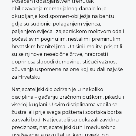
Poseban i dostojanstven trenutak
obilježavanja memorijalnog dana bilo je
okupljanje kod spomen-obilježja na bentu,
gdje su sudionici polaganjem vijenca,
paljenjem svijeća i zajedničkom molitvom odali
počast svim poginulim, nestalim i preminulim
hrvatskim braniteljima. U tišini i molitvi prisjetili
su se njihove nesebične žrtve, hrabrosti i
doprinosa slobodi domovine, ističući važnost
očuvanja uspomene na one koji su dali najviše
za Hrvatsku.
Natjecateljski dio održan je u nekoliko
disciplina – gađanju zračnom puškom, pikadu i
visećoj kuglani. U svim disciplinama vodila se
žustra, ali prije svega poštena i sportska borba
za svaki bod. Natjecatelji su pokazali zavidnu
preciznost, natjecateljski duh i međusobno
uvažavanje, a rezultat je, kao i uvijek, bio