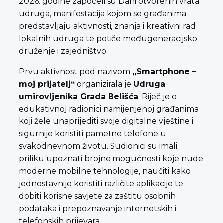
2026. godine započeli su Dani otvorenih vrata
udruga, manifestacija kojom se građanima
predstavljaju aktivnosti, znanja i kreativni rad
lokalnih udruga te potiče međugeneracijsko
druženje i zajedništvo.
Prvu aktivnost pod nazivom
„Smartphone –
moj prijatelj“
organizirala je
Udruga
umirovljenika Grada Belišća
. Riječ je o
edukativnoj radionici namijenjenoj građanima
koji žele unaprijediti svoje digitalne vještine i
sigurnije koristiti pametne telefone u
svakodnevnom životu. Sudionici su imali
priliku upoznati brojne mogućnosti koje nude
moderne mobilne tehnologije, naučiti kako
jednostavnije koristiti različite aplikacije te
dobiti korisne savjete za zaštitu osobnih
podataka i prepoznavanje internetskih i
telefonskih prijevara.