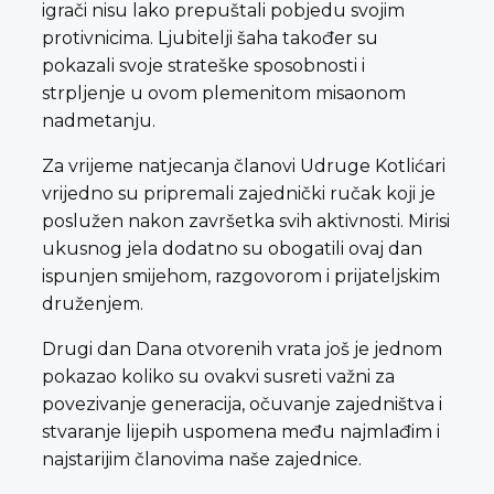
igrači nisu lako prepuštali pobjedu svojim
protivnicima. Ljubitelji šaha također su
pokazali svoje strateške sposobnosti i
strpljenje u ovom plemenitom misaonom
nadmetanju.
Za vrijeme natjecanja članovi Udruge Kotlićari
vrijedno su pripremali zajednički ručak koji je
poslužen nakon završetka svih aktivnosti. Mirisi
ukusnog jela dodatno su obogatili ovaj dan
ispunjen smijehom, razgovorom i prijateljskim
druženjem.
Drugi dan Dana otvorenih vrata još je jednom
pokazao koliko su ovakvi susreti važni za
povezivanje generacija, očuvanje zajedništva i
stvaranje lijepih uspomena među najmlađim i
najstarijim članovima naše zajednice.