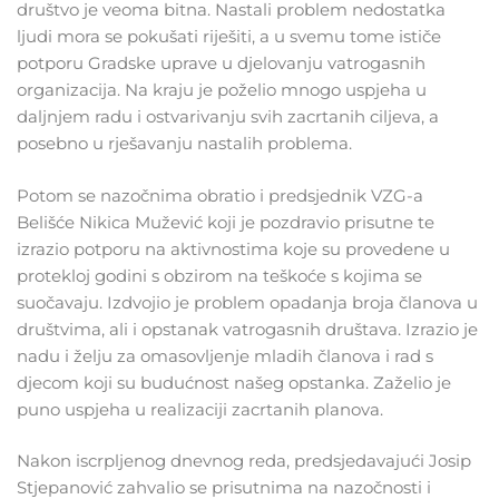
društvo je veoma bitna. Nastali problem nedostatka
ljudi mora se pokušati riješiti, a u svemu tome ističe
potporu Gradske uprave u djelovanju vatrogasnih
organizacija. Na kraju je poželio mnogo uspjeha u
daljnjem radu i ostvarivanju svih zacrtanih ciljeva, a
posebno u rješavanju nastalih problema.
Potom se nazočnima obratio i predsjednik VZG-a
Belišće Nikica Mužević koji je pozdravio prisutne te
izrazio potporu na aktivnostima koje su provedene u
protekloj godini s obzirom na teškoće s kojima se
suočavaju. Izdvojio je problem opadanja broja članova u
društvima, ali i opstanak vatrogasnih društava. Izrazio je
nadu i želju za omasovljenje mladih članova i rad s
djecom koji su budućnost našeg opstanka. Zaželio je
puno uspjeha u realizaciji zacrtanih planova.
Nakon iscrpljenog dnevnog reda, predsjedavajući Josip
Stjepanović zahvalio se prisutnima na nazočnosti i