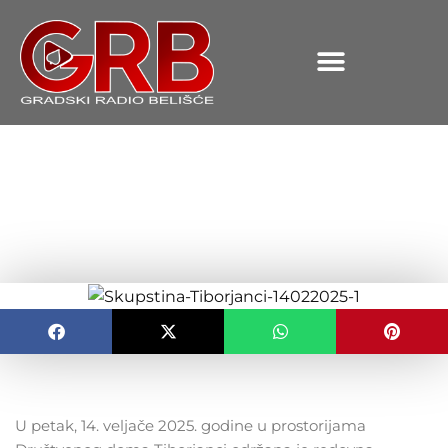
content
Održana redovna skupština
DVD-a Tiborjanci
OBJAVLJENO:
19.02.2025.
U petak, 14. veljače 2025. godine u prostorijama