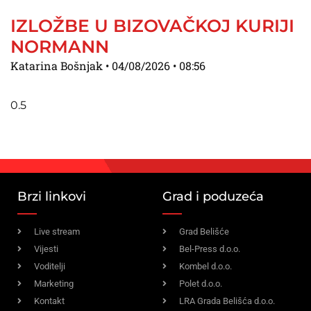
IZLOŽBE U BIZOVAČKOJ KURIJI
NORMANN
Katarina Bošnjak
04/08/2026
08:56
Brzi linkovi
Grad i poduzeća
Live stream
Grad Belišće
Vijesti
Bel-Press d.o.o.
Voditelji
Kombel d.o.o.
Marketing
Polet d.o.o.
Kontakt
LRA Grada Belišća d.o.o.