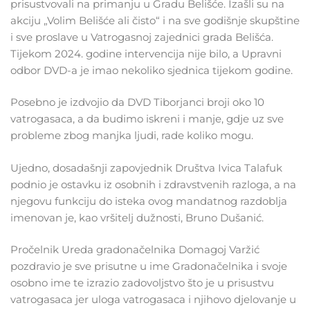
prisustvovali na primanju u Gradu Belišće. Izašli su na
akciju „Volim Belišće ali čisto“ i na sve godišnje skupštine
i sve proslave u Vatrogasnoj zajednici grada Belišća.
Tijekom 2024. godine intervencija nije bilo, a Upravni
odbor DVD-a je imao nekoliko sjednica tijekom godine.
Posebno je izdvojio da DVD Tiborjanci broji oko 10
vatrogasaca, a da budimo iskreni i manje, gdje uz sve
probleme zbog manjka ljudi, rade koliko mogu.
Ujedno, dosadašnji zapovjednik Društva Ivica Talafuk
podnio je ostavku iz osobnih i zdravstvenih razloga, a na
njegovu funkciju do isteka ovog mandatnog razdoblja
imenovan je, kao vršitelj dužnosti, Bruno Dušanić.
Pročelnik Ureda gradonačelnika Domagoj Varžić
pozdravio je sve prisutne u ime Gradonačelnika i svoje
osobno ime te izrazio zadovoljstvo što je u prisustvu
vatrogasaca jer uloga vatrogasaca i njihovo djelovanje u