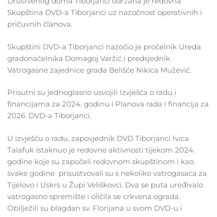
Društvenog doma Tiborjanci održana je redovna
Skupština DVD-a Tiborjanci uz nazočnost operativnih i
pričuvnih članova.
Skupštini DVD-a Tiborjanci nazočio je pročelnik Ureda
gradonačelnika Domagoj Varžić i predsjednik
Vatrogasne zajednice grada Belišće Nikica Mužević.
Prisutni su jednoglasno usvojili Izvješća o radu i
financijama za 2024. godinu i Planova rada i financija za
2026. DVD-a Tiborjanci.
U izvješću o radu, zapovjednik DVD Tiborjanci Ivica
Talafuk istaknuo je redovne aktivnosti tijekom 2024.
godine koje su započeli redovnom skupštinom i kao
svake godine prisustvovali su s nekoliko vatrogasaca za
Tijelovo i Uskrs u Župi Veliškovci. Dva se puta uređivalo
vatrogasno spremište i oličila se crkvena ograda.
Obilježili su blagdan sv. Florijana u svom DVD-u i