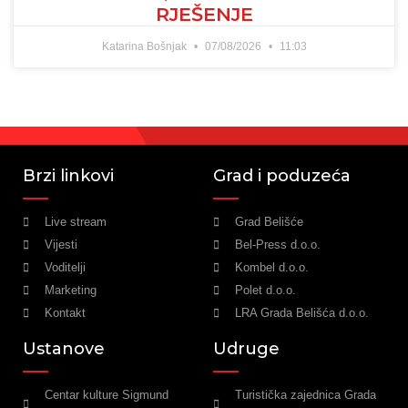
RJEŠENJE
Katarina Bošnjak
07/08/2026
11:03
Brzi linkovi
Grad i poduzeća
Live stream
Grad Belišće
Vijesti
Bel-Press d.o.o.
Voditelji
Kombel d.o.o.
Marketing
Polet d.o.o.
Kontakt
LRA Grada Belišća d.o.o.
Ustanove
Udruge
Centar kulture Sigmund
Turistička zajednica Grada