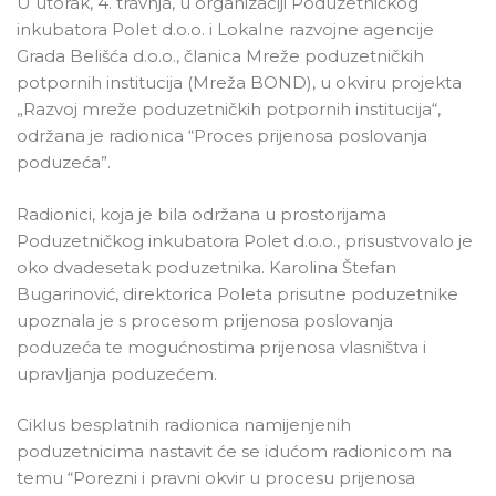
U utorak, 4. travnja, u organizaciji Poduzetničkog
inkubatora Polet d.o.o. i Lokalne razvojne agencije
Grada Belišća d.o.o., članica Mreže poduzetničkih
potpornih institucija (Mreža BOND), u okviru projekta
„Razvoj mreže poduzetničkih potpornih institucija“,
održana je radionica “Proces prijenosa poslovanja
poduzeća”.
Radionici, koja je bila održana u prostorijama
Poduzetničkog inkubatora Polet d.o.o., prisustvovalo je
oko dvadesetak poduzetnika. Karolina Štefan
Bugarinović, direktorica Poleta prisutne poduzetnike
upoznala je s procesom prijenosa poslovanja
poduzeća te mogućnostima prijenosa vlasništva i
upravljanja poduzećem.
Ciklus besplatnih radionica namijenjenih
poduzetnicima nastavit će se idućom radionicom na
temu “Porezni i pravni okvir u procesu prijenosa