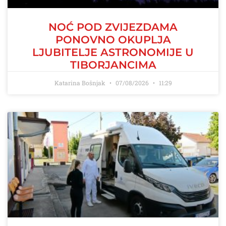
NOĆ POD ZVIJEZDAMA
PONOVNO OKUPLJA
LJUBITELJE ASTRONOMIJE U
TIBORJANCIMA
Katarina Bošnjak
07/08/2026
11:29