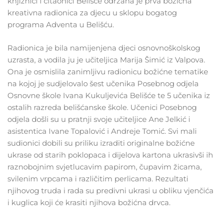
knjižnici i čitaonici Belišće održana je prva božićna
kreativna radionica za djecu u sklopu bogatog
programa Adventa u Belišću.
Radionica je bila namijenjena djeci osnovnoškolskog
uzrasta, a vodila ju je učiteljica Marija Šimić iz Valpova.
Ona je osmislila zanimljivu radionicu božićne tematike
na kojoj je sudjelovalo šest učenika Posebnog odjela
Osnovne škole Ivana Kukuljevića Belišće te 5 učenika iz
ostalih razreda belišćanske škole. Učenici Posebnog
odjela došli su u pratnji svoje učiteljice Ane Jelkić i
asistentica Ivane Topalović i Andreje Tomić. Svi mali
sudionici dobili su priliku izraditi originalne božićne
ukrase od starih poklopaca i dijelova kartona ukrasivši ih
raznobojnim svjetlucavim papirom, čupavim žicama,
svilenim vrpcama i različitim perlicama. Rezultati
njihovog truda i rada su predivni ukrasi u obliku vjenčića
i kuglica koji će krasiti njihova božićna drvca.