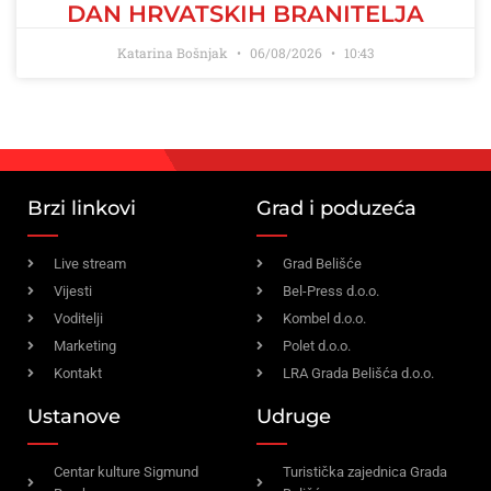
DAN HRVATSKIH BRANITELJA
Katarina Bošnjak
06/08/2026
10:43
Brzi linkovi
Grad i poduzeća
Live stream
Grad Belišće
Vijesti
Bel-Press d.o.o.
Voditelji
Kombel d.o.o.
Marketing
Polet d.o.o.
Kontakt
LRA Grada Belišća d.o.o.
Ustanove
Udruge
Centar kulture Sigmund
Turistička zajednica Grada