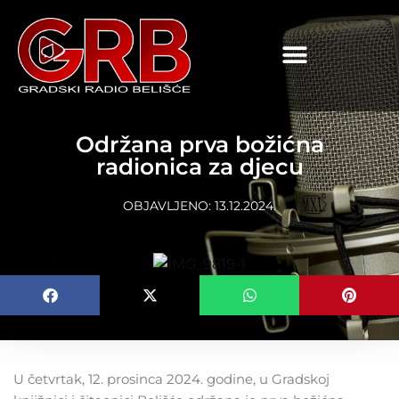
content
Održana prva božićna
radionica za djecu
OBJAVLJENO:
13.12.2024.
U četvrtak, 12. prosinca 2024. godine, u Gradskoj