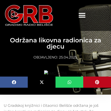
content
Održana likovna radionica za
djecu
OBJAVLJENO:
25.04.2025.
U Gradskoj knjižnici i čitaonici Belišće održana je još