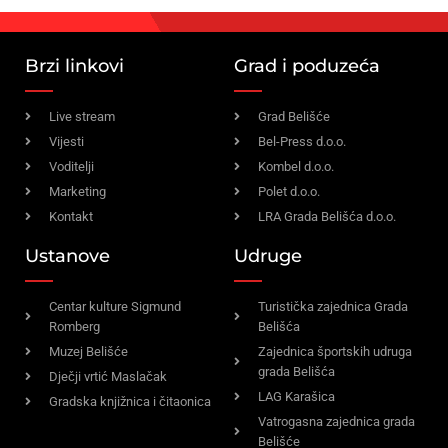
Brzi linkovi
Grad i poduzeća
Live stream
Grad Belišće
Vijesti
Bel-Press d.o.o.
Voditelji
Kombel d.o.o.
Marketing
Polet d.o.o.
Kontakt
LRA Grada Belišća d.o.o.
Ustanove
Udruge
Centar kulture Sigmund
Turistička zajednica Grada
Romberg
Belišća
Muzej Belišće
Zajednica športskih udruga
grada Belišća
Dječji vrtić Maslačak
LAG Karašica
Gradska knjižnica i čitaonica
Vatrogasna zajednica grada
Belišće