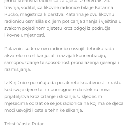
jedna kreativna radionica za djecu. U četvrtak, 24.
travnja, voditeljica likovne radionice bila je Katarina
Pucko, magistrica kiparstva. Katarina je ovu likovnu
radionicu osmislila s ciljem poticanja znanja i vještina u
svakom pojedinom djetetu kroz odgoj iz područja
likovne umjetnosti.
Polaznici su kroz ovu radionicu usvojili tehniku rada
akvarelom u slikanju, ali i razvijali koncentraciju,
samopouzdanje te sposobnost pronalaženja rješenja i
razmišljanja.
Iz Knjižnice poručuju da potaknete kreativnost i maštu
kod svoje djece te im pomognete da steknu nova
prijateljstva kroz crtanje i slikanje. U sljedećim
mjesecima održat će se još radionica na kojima će djeca
moći usvojiti i ostale tehnike slikanja.
Tekst: Vlasta Putar