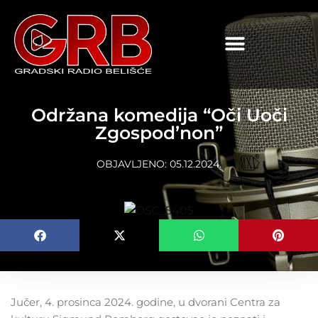
content
Održana komedija “Oči Uoči
Zgospod’non”
OBJAVLJENO:
05.12.2024.
Jučer, 4. prosinca 2024. godine, u dvorani Centra za