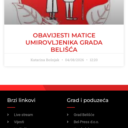
OBAVIJESTI MATICE
UMIROVLJENIKA GRADA
BELIŠĆA
Katarina Bošnjak
04/08/2026
12:20
Brzi linkovi
Grad i poduzeća
Live stream
Grad Belišće
Vijesti
Bel-Press d.o.o.