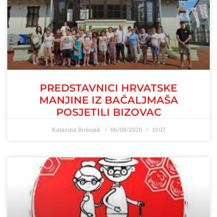
PREDSTAVNICI HRVATSKE
MANJINE IZ BAČALJMAŠA
POSJETILI BIZOVAC
Katarina Bošnjak
06/08/2026
10:07