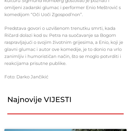
kulturu Sigmund Romberg gostovao je poznati i
omiljeni zadarski glumac i performer Enio Meštrović s
komedijom “Oči Uoči Zgospod’non”.
Predstava govori o uzvišenom trenutku smrti, kada
Ričard dolazi kod sv. Petra na suočavanje sa Bogom
raspravljajući o svojim životnim grijesima, a Enio, koji je
glavni glumac i autor ove komedije, je to donio na vrlo
zanimljiv i humorističan način, što se moglo potvrditi i
reakcijama prisutne publike.
Foto: Darko Jančikić
Najnovije VIJESTI