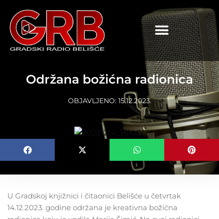
content
Održana božićna radionica
OBJAVLJENO:
15.12.2023.
U Gradskoj knjižnici i čitaonici Belišće u četvrtak
14.12.2023. godine održana je kreativna božićna