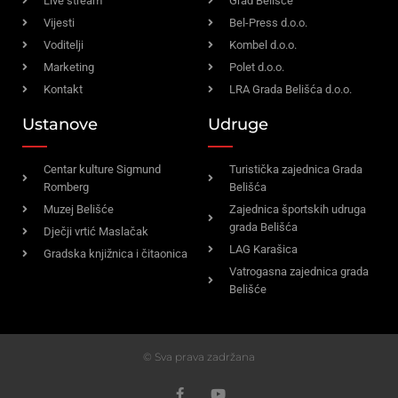
Live stream
Grad Belišće
Vijesti
Bel-Press d.o.o.
Voditelji
Kombel d.o.o.
Marketing
Polet d.o.o.
Kontakt
LRA Grada Belišća d.o.o.
Ustanove
Udruge
Centar kulture Sigmund
Turistička zajednica Grada
Romberg
Belišća
Muzej Belišće
Zajednica športskih udruga
grada Belišća
Dječji vrtić Maslačak
LAG Karašica
Gradska knjižnica i čitaonica
Vatrogasna zajednica grada
Belišće
© Sva prava zadržana