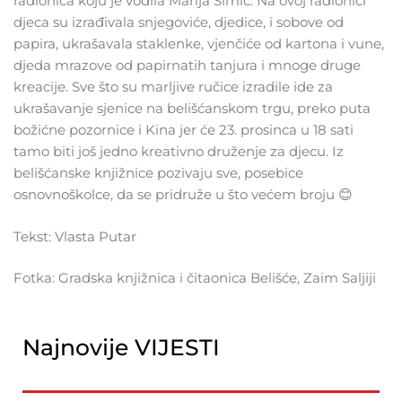
radionica koju je vodila Marija Šimić. Na ovoj radionici
djeca su izrađivala snjegoviće, djedice, i sobove od
papira, ukrašavala staklenke, vjenčiće od kartona i vune,
djeda mrazove od papirnatih tanjura i mnoge druge
kreacije. Sve što su marljive ručice izradile ide za
ukrašavanje sjenice na belišćanskom trgu, preko puta
božićne pozornice i Kina jer će 23. prosinca u 18 sati
tamo biti još jedno kreativno druženje za djecu. Iz
belišćanske knjižnice pozivaju sve, posebice
osnovnoškolce, da se pridruže u što većem broju 😊
Tekst: Vlasta Putar
Fotka: Gradska knjižnica i čitaonica Belišće, Zaim Saljiji
Najnovije VIJESTI