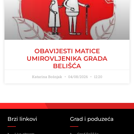
OBAVIJESTI MATICE
UMIROVLJENIKA GRADA
BELIŠĆA
Katarina Bošnjak
04/08/2026
12:20
Brzi linkovi
Grad i poduzeća