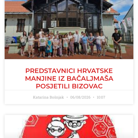
PREDSTAVNICI HRVATSKE
MANJINE IZ BAČALJMAŠA
POSJETILI BIZOVAC
Katarina Bošnjak
06/08/2026
10:07