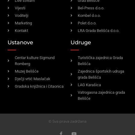
Live stream
Grad Belišće
Vijesti
Bel-Press d.o.o.
Voditelji
Kombel d.o.o.
Marketing
Polet d.o.o.
Kontakt
LRA Grada Belišća d.o.o.
Ustanove
Udruge
Centar kulture Sigmund
Turistička zajednica Grada
Romberg
Belišća
Muzej Belišće
Zajednica športskih udruga
grada Belišća
Dječji vrtić Maslačak
LAG Karašica
Gradska knjižnica i čitaonica
Vatrogasna zajednica grada
Belišće
© Sva prava zadržana