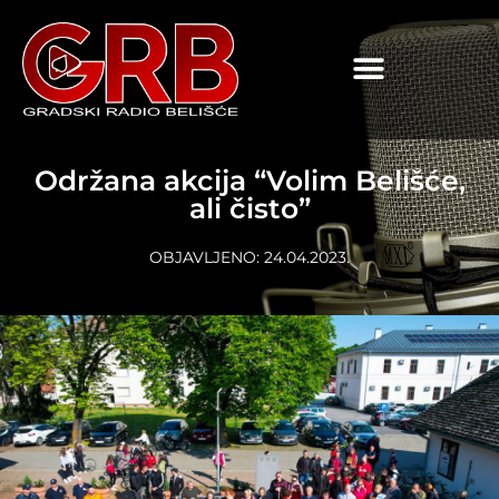
content
Održana akcija “Volim Belišće,
ali čisto”
OBJAVLJENO:
24.04.2023.