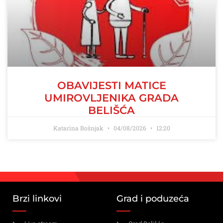
OBAVIJESTI MATICE
UMIROVLJENIKA GRADA
BELIŠĆA
Katarina Bošnjak
04/08/2026
12:20
Brzi linkovi
Grad i poduzeća