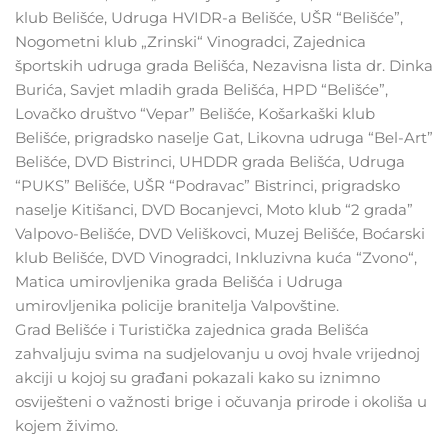
klub Belišće, Udruga HVIDR-a Belišće, UŠR “Belišće”,
Nogometni klub „Zrinski“ Vinogradci, Zajednica
športskih udruga grada Belišća, Nezavisna lista dr. Dinka
Burića, Savjet mladih grada Belišća, HPD “Belišće”,
Lovačko društvo “Vepar” Belišće, Košarkaški klub
Belišće, prigradsko naselje Gat, Likovna udruga “Bel-Art”
Belišće, DVD Bistrinci, UHDDR grada Belišća, Udruga
“PUKS” Belišće, UŠR “Podravac” Bistrinci, prigradsko
naselje Kitišanci, DVD Bocanjevci, Moto klub “2 grada”
Valpovo-Belišće, DVD Veliškovci, Muzej Belišće, Boćarski
klub Belišće, DVD Vinogradci, Inkluzivna kuća “Zvono“,
Matica umirovljenika grada Belišća i Udruga
umirovljenika policije branitelja Valpovštine.
Grad Belišće i Turistička zajednica grada Belišća
zahvaljuju svima na sudjelovanju u ovoj hvale vrijednoj
akciji u kojoj su građani pokazali kako su iznimno
osviješteni o važnosti brige i očuvanja prirode i okoliša u
kojem živimo.