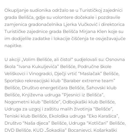
Okupljanje sudionika održalo se u Turističkoj zajednici
grada Belišća, gdje su volontere dočekale i pozdravile
zamjenica gradonačelnika Ljerka Vučković i direktorica
Turističke zajednice grada Belišća Mirjana Klen koje su
im dodijelile zadatke i lokacije čišćenja te osvježavajuće
napitke.
U akciji „Volim Belišće, ali čisto!“ sudjelovali su: Osnovna
škola “Ivana Kukuljevića” Belišće, Područne škole
Veliškovci i Vinogradci, Dječji vrtić “Maslačak” Belišće,
Sportsko rekreacijski klub “Baraber extreme team”
Belišće, Društvo energetičara Belišće, Šahovski klub
Belišće, Književna udruga “Pjesnici iz Belišća“,
Nogometni klub “Belišće”, Odbojkaški klub Belišće,
Udruga za uzgoj i zaštitu malih životinja “Belišće”,
Teniski klub Belišće, Ekološka udruga “Eko Karašica”,
Društvo “Naša djeca” Belišće, Udruga “Kotličari” Belišće,
DVD Belišće, KUD „Šokadija“ Bocanjevci, Košarkaški