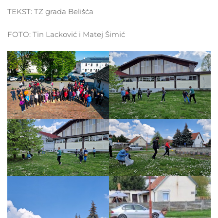
TEKST: TZ grada Belišća
FOTO: Tin Lacković i Matej Šimić