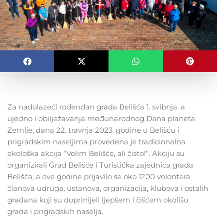
Za nadolazeći rođendan grada Belišća 1. svibnja, a
ujedno i obilježavanja međunarodnog Dana planeta
Zemlje, dana 22. travnja 2023. godine u Belišću i
prigradskim naseljima provedena je tradicionalna
ekološka akcija “Volim Belišće, ali čisto!”. Akciju su
organizirali Grad Belišće i Turistička zajednica grada
Belišća, a ove godine prijavilo se oko 1200 volontera,
članova udruga, ustanova, organizacija, klubova i ostalih
građana koji su doprinijeli ljepšem i čišćem okolišu
grada i prigradskih naselja.