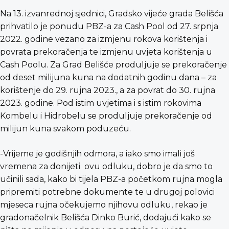
Na 13. izvanrednoj sjednici, Gradsko vijeće grada Belišća
prihvatilo je ponudu PBZ-a za Cash Pool od 27. srpnja
2022. godine vezano za izmjenu rokova korištenja i
povrata prekoračenja te izmjenu uvjeta korištenja u
Cash Poolu. Za Grad Belišće produljuje se prekoračenje
od deset milijuna kuna na dodatnih godinu dana – za
korištenje do 29. rujna 2023., a za povrat do 30. rujna
2023. godine. Pod istim uvjetima i s istim rokovima
Kombelu i Hidrobelu se produljuje prekoračenje od
milijun kuna svakom poduzeću.
-Vrijeme je godišnjih odmora, a iako smo imali još
vremena za donijeti ovu odluku, dobro je da smo to
učinili sada, kako bi tijela PBZ-a početkom rujna mogla
pripremiti potrebne dokumente te u drugoj polovici
mjeseca rujna očekujemo njihovu odluku, rekao je
gradonačelnik Belišća Dinko Burić, dodajući kako se