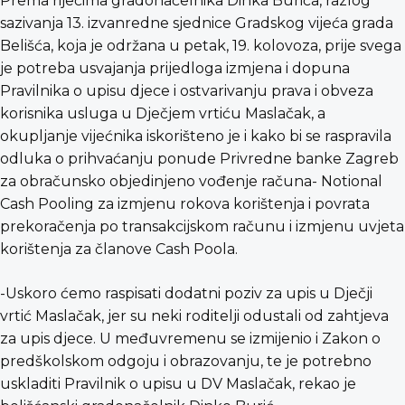
Prema riječima gradonačelnika Dinka Burića, razlog
sazivanja 13. izvanredne sjednice Gradskog vijeća grada
Belišća, koja je održana u petak, 19. kolovoza, prije svega
je potreba usvajanja prijedloga izmjena i dopuna
Pravilnika o upisu djece i ostvarivanju prava i obveza
korisnika usluga u Dječjem vrtiću Maslačak, a
okupljanje vijećnika iskorišteno je i kako bi se raspravila
odluka o prihvaćanju ponude Privredne banke Zagreb
za obračunsko objedinjeno vođenje računa- Notional
Cash Pooling za izmjenu rokova korištenja i povrata
prekoračenja po transakcijskom računu i izmjenu uvjeta
korištenja za članove Cash Poola.
-Uskoro ćemo raspisati dodatni poziv za upis u Dječji
vrtić Maslačak, jer su neki roditelji odustali od zahtjeva
za upis djece. U međuvremenu se izmijenio i Zakon o
predškolskom odgoju i obrazovanju, te je potrebno
uskladiti Pravilnik o upisu u DV Maslačak, rekao je