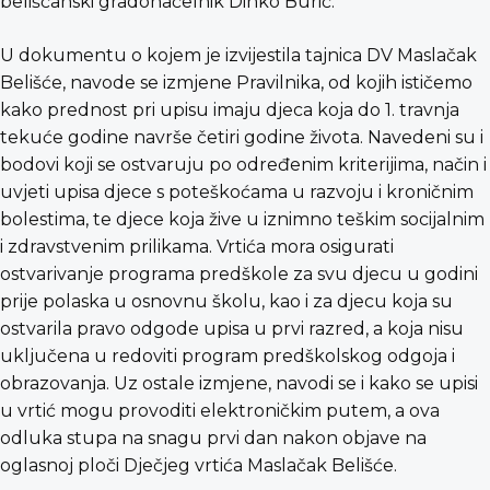
belišćanski gradonačelnik Dinko Burić.
U dokumentu o kojem je izvijestila tajnica DV Maslačak
Belišće, navode se izmjene Pravilnika, od kojih ističemo
kako prednost pri upisu imaju djeca koja do 1. travnja
tekuće godine navrše četiri godine života. Navedeni su i
bodovi koji se ostvaruju po određenim kriterijima, način i
uvjeti upisa djece s poteškoćama u razvoju i kroničnim
bolestima, te djece koja žive u iznimno teškim socijalnim
i zdravstvenim prilikama. Vrtića mora osigurati
ostvarivanje programa predškole za svu djecu u godini
prije polaska u osnovnu školu, kao i za djecu koja su
ostvarila pravo odgode upisa u prvi razred, a koja nisu
uključena u redoviti program predškolskog odgoja i
obrazovanja. Uz ostale izmjene, navodi se i kako se upisi
u vrtić mogu provoditi elektroničkim putem, a ova
odluka stupa na snagu prvi dan nakon objave na
oglasnoj ploči Dječjeg vrtića Maslačak Belišće.