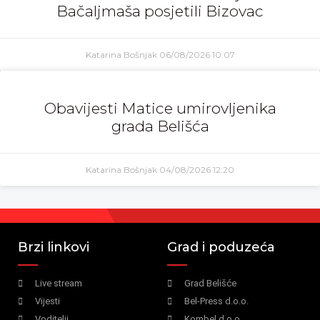
Bačaljmaša posjetili Bizovac
Katarina Bošnjak
06/08/2026
10:07
Obavijesti Matice umirovljenika
grada Belišća
Katarina Bošnjak
04/08/2026
12:20
Brzi linkovi
Grad i poduzeća
Live stream
Grad Belišće
Vijesti
Bel-Press d.o.o.
Voditelji
Kombel d.o.o.