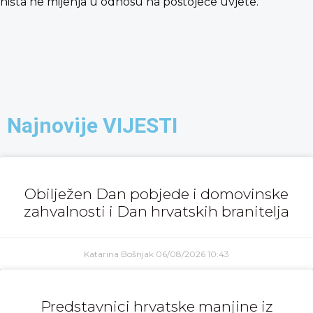
ništa ne mijenja u odnosu na postojeće uvjete.
Najnovije VIJESTI
Obilježen Dan pobjede i domovinske
zahvalnosti i Dan hrvatskih branitelja
Katarina Bošnjak
06/08/2026
10:43
Predstavnici hrvatske manjine iz