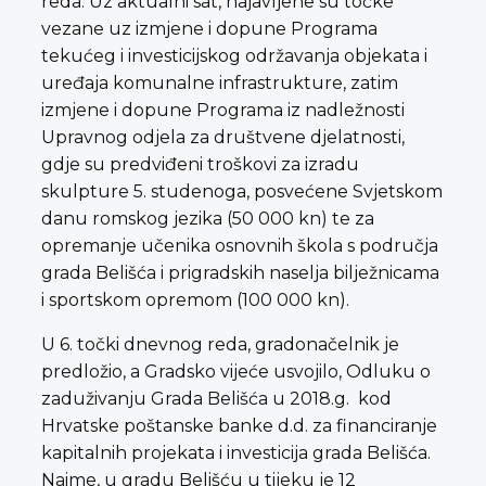
reda. Uz aktualni sat, najavljene su točke
vezane uz izmjene i dopune Programa
tekućeg i investicijskog održavanja objekata i
uređaja komunalne infrastrukture, zatim
izmjene i dopune Programa iz nadležnosti
Upravnog odjela za društvene djelatnosti,
gdje su predviđeni troškovi za izradu
skulpture 5. studenoga, posvećene Svjetskom
danu romskog jezika (50 000 kn) te za
opremanje učenika osnovnih škola s područja
grada Belišća i prigradskih naselja bilježnicama
i sportskom opremom (100 000 kn).
U 6. točki dnevnog reda, gradonačelnik je
predložio, a Gradsko vijeće usvojilo, Odluku o
zaduživanju Grada Belišća u 2018.g. kod
Hrvatske poštanske banke d.d. za financiranje
kapitalnih projekata i investicija grada Belišća.
Naime, u gradu Belišću u tijeku je 12