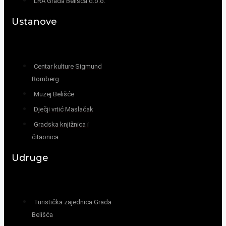
LRA Grada Belišća d.o.o.
Ustanove
Centar kulture Sigmund
Romberg
Muzej Belišće
Dječji vrtić Maslačak
Gradska knjižnica i
čitaonica
Udruge
Turistička zajednica Grada
Belišća