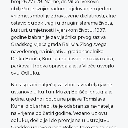
broj 26,27 i 28. Naime, dr. Vilko Iveković
obilježio je svojim radom i djelovanjem jedno
vrijeme, simbol je zdravstvene djelatnosti, ali je
ostavio dubok trag i u drugim sferama života,
kulturi, umjetnosti i vjerskom životu. 1997.
godine izabran je za vijećnika prvog saziva
Gradskog vijeća grada Belišća. Zbog svega
navedenog, na inicijativu gradonačelnika
Dinka Burića, Komisija za davanje naziva ulica,
parkova i trgova opravdala je, a Vijeće usvojilo
ovu Odluku.
Na raspisani natječaj za izbor ravnatelja javne
ustanove u kulturi-Muzej Belišće, pristigla je
jedna, ujedno i potpuna prijava Tomislava
Kune, dipl. arheol. te je odabran za ravnatelja
na vrijeme od četiri godine. Vezano uz ovu
odluku, došlo je i do promjene u ustrojstvu
Gradske uprave grada Belišća tako što se briše