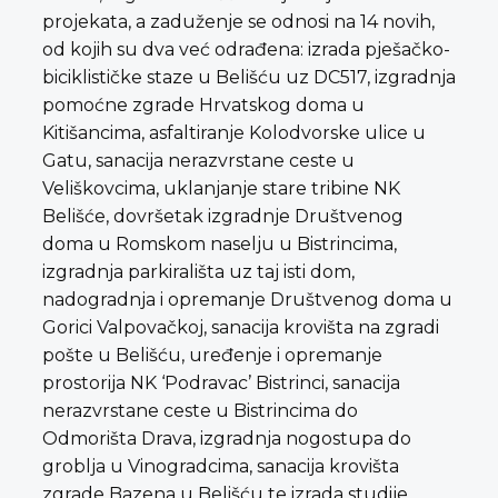
projekata, a zaduženje se odnosi na 14 novih,
od kojih su dva već odrađena: izrada pješačko-
biciklističke staze u Belišću uz DC517, izgradnja
pomoćne zgrade Hrvatskog doma u
Kitišancima, asfaltiranje Kolodvorske ulice u
Gatu, sanacija nerazvrstane ceste u
Veliškovcima, uklanjanje stare tribine NK
Belišće, dovršetak izgradnje Društvenog
doma u Romskom naselju u Bistrincima,
izgradnja parkirališta uz taj isti dom,
nadogradnja i opremanje Društvenog doma u
Gorici Valpovačkoj, sanacija krovišta na zgradi
pošte u Belišću, uređenje i opremanje
prostorija NK ‘Podravac’ Bistrinci, sanacija
nerazvrstane ceste u Bistrincima do
Odmorišta Drava, izgradnja nogostupa do
groblja u Vinogradcima, sanacija krovišta
zgrade Bazena u Belišću te izrada studije