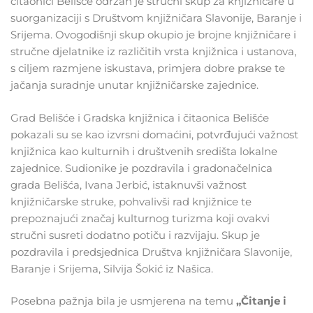
čitaonici Belišće održan je stručni skup za knjižničare u
suorganizaciji s Društvom knjižničara Slavonije, Baranje i
Srijema. Ovogodišnji skup okupio je brojne knjižničare i
stručne djelatnike iz različitih vrsta knjižnica i ustanova,
s ciljem razmjene iskustava, primjera dobre prakse te
jačanja suradnje unutar knjižničarske zajednice.
Grad Belišće i Gradska knjižnica i čitaonica Belišće
pokazali su se kao izvrsni domaćini, potvrđujući važnost
knjižnica kao kulturnih i društvenih središta lokalne
zajednice. Sudionike je pozdravila i gradonačelnica
grada Belišća, Ivana Jerbić, istaknuvši važnost
knjižničarske struke, pohvalivši rad knjižnice te
prepoznajući značaj kulturnog turizma koji ovakvi
stručni susreti dodatno potiču i razvijaju. Skup je
pozdravila i predsjednica Društva knjižničara Slavonije,
Baranje i Srijema, Silvija Šokić iz Našica.
Posebna pažnja bila je usmjerena na temu
„Čitanje i