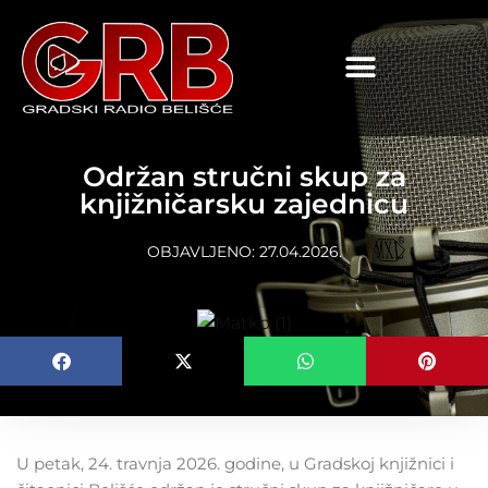
content
Održan stručni skup za
knjižničarsku zajednicu
OBJAVLJENO:
27.04.2026.
U petak, 24. travnja 2026. godine, u Gradskoj knjižnici i