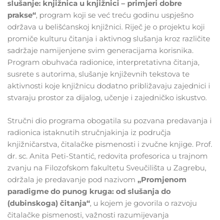
slušanje: knjižnica u knjižnici – primjeri dobre
prakse“
, program koji se već treću godinu uspješno
održava u belišćanskoj knjižnici. Riječ je o projektu koji
promiče kulturu čitanja i aktivnog slušanja kroz različite
sadržaje namijenjene svim generacijama korisnika.
Program obuhvaća radionice, interpretativna čitanja,
susrete s autorima, slušanje književnih tekstova te
aktivnosti koje knjižnicu dodatno približavaju zajednici i
stvaraju prostor za dijalog, učenje i zajedničko iskustvo.
Stručni dio programa obogatila su pozvana predavanja i
radionica istaknutih stručnjakinja iz područja
knjižničarstva, čitalačke pismenosti i zvučne knjige. Prof.
dr. sc. Anita Peti-Stantić, redovita profesorica u trajnom
zvanju na Filozofskom fakultetu Sveučilišta u Zagrebu,
održala je predavanje pod nazivom
„Promjenom
paradigme do punog kruga: od slušanja do
(dubinskoga) čitanja“
, u kojem je govorila o razvoju
čitalačke pismenosti, važnosti razumijevanja