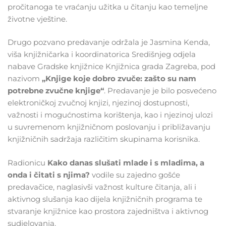
pročitanoga te vraćanju užitka u čitanju kao temeljne
životne vještine.
Drugo pozvano predavanje održala je Jasmina Kenda,
viša knjižničarka i koordinatorica Središnjeg odjela
nabave Gradske knjižnice Knjižnica grada Zagreba, pod
nazivom
„Knjige koje dobro zvuče: zašto su nam
potrebne zvučne knjige“
. Predavanje je bilo posvećeno
elektroničkoj zvučnoj knjizi, njezinoj dostupnosti,
važnosti i mogućnostima korištenja, kao i njezinoj ulozi
u suvremenom knjižničnom poslovanju i približavanju
knjižničnih sadržaja različitim skupinama korisnika.
Radionicu
Kako danas slušati mlade i s mladima, a
onda i čitati s njima?
vodile su zajedno gošće
predavačice, naglasivši važnost kulture čitanja, ali i
aktivnog slušanja kao dijela knjižničnih programa te
stvaranje knjižnice kao prostora zajedništva i aktivnog
sudjelovanja.