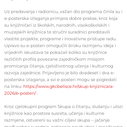
Uz predavanja i radionicu, važan dio programa činila su i
e-posterska izlaganja primjera dobre prakse, kroz koja
su knjižničari iz školskih, narodnih, visokoškolskih i
muzejskih knjižnica te stručni suradnici predstavili
vlastite projekte, programe i inovativne pristupe radu.
Upravo su e-posteri omogućili široku razmjenu ideja i
vrijednih iskustava te pokazali koliko su knjižnice
različitih profila povezane zajedničkom misijom
promicanja čitanja, cjeloživotnog učenja i kulturnog
razvoja zajednice. Prijavljeno je bilo dvadeset i dva e-
posterska izlaganja, a svi e-posteri mogu se pogledati
na linku:
https://www.gkcbelisce.hr/skup-knjiznicara-
2026/e-posteri/
.
Kroz cjelokupni program Skupa o čitanju, slušanju i ulozi
knjižnice kao prostora susreta, učenja i kulturne
razmjene, ostvareni su važni ciljevi skupa – jačanje
međusobne suradnje, poticanje novih ideja i osnaživanje