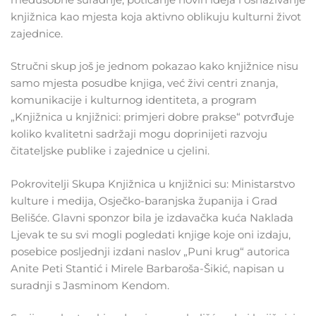
knjižnica kao mjesta koja aktivno oblikuju kulturni život
zajednice.
Stručni skup još je jednom pokazao kako knjižnice nisu
samo mjesta posudbe knjiga, već živi centri znanja,
komunikacije i kulturnog identiteta, a program
„Knjižnica u knjižnici: primjeri dobre prakse“ potvrđuje
koliko kvalitetni sadržaji mogu doprinijeti razvoju
čitateljske publike i zajednice u cjelini.
Pokrovitelji Skupa Knjižnica u knjižnici su: Ministarstvo
kulture i medija, Osječko-baranjska županija i Grad
Belišće. Glavni sponzor bila je izdavačka kuća Naklada
Ljevak te su svi mogli pogledati knjige koje oni izdaju,
posebice posljednji izdani naslov „Puni krug“ autorica
Anite Peti Stantić i Mirele Barbaroša-Šikić, napisan u
suradnji s Jasminom Kendom.