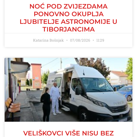
NOĆ POD ZVIJEZDAMA
PONOVNO OKUPLJA
LJUBITELJE ASTRONOMIJE U
TIBORJANCIMA
Katarina Bošnjak
07/08/2026
11:29
VELIŠKOVCI VIŠE NISU BEZ