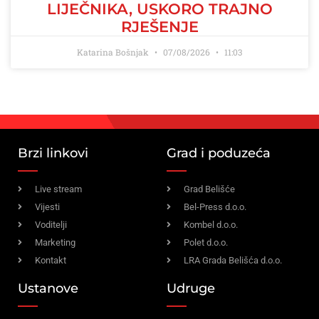
LIJEČNIKA, USKORO TRAJNO
RJEŠENJE
Katarina Bošnjak
07/08/2026
11:03
Brzi linkovi
Grad i poduzeća
Live stream
Grad Belišće
Vijesti
Bel-Press d.o.o.
Voditelji
Kombel d.o.o.
Marketing
Polet d.o.o.
Kontakt
LRA Grada Belišća d.o.o.
Ustanove
Udruge