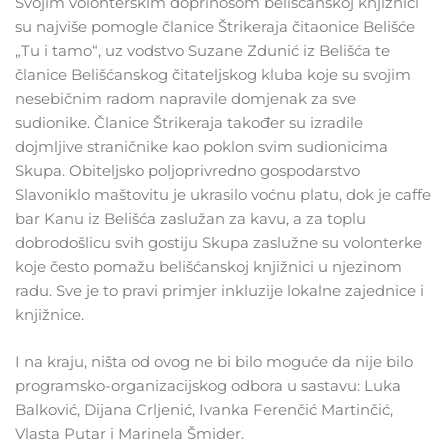
Svojim volonterskim doprinosom belišćanskoj knjižnici
su najviše pomogle članice Štrikeraja čitaonice Belišće
„Tu i tamo“, uz vodstvo Suzane Zdunić iz Belišća te
članice Belišćanskog čitateljskog kluba koje su svojim
nesebičnim radom napravile domjenak za sve
sudionike. Članice Štrikeraja također su izradile
dojmljive straničnike kao poklon svim sudionicima
Skupa. Obiteljsko poljoprivredno gospodarstvo
Slavoniklo maštovitu je ukrasilo voćnu platu, dok je caffe
bar Kanu iz Belišća zaslužan za kavu, a za toplu
dobrodošlicu svih gostiju Skupa zaslužne su volonterke
koje često pomažu belišćanskoj knjižnici u njezinom
radu. Sve je to pravi primjer inkluzije lokalne zajednice i
knjižnice.
I na kraju, ništa od ovog ne bi bilo moguće da nije bilo
programsko-organizacijskog odbora u sastavu: Luka
Balković, Dijana Crljenić, Ivanka Ferenčić Martinčić,
Vlasta Putar i Marinela Šmider.