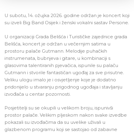
U subotu, 14. ožujka 2026. godine održan je koncert koji
su izveli Big Band Osijek i ženski vokalni sastav Persone.
U organizaciji Grada Belišća i Turističke zajednice grada
Belišća, koncert je održan u večernjim satima u
prostoru palače Gutmann. Melodije puhačkih
instrumenata, bubnjeva i gitare, u kombinaciji s
glasovima talentiranih pjevačica, ispunile su palaču
Gutmann i stvorile fantastičan ugođaj za sve prisutne.
Veliku ulogu imalo je i osvjetljenje koje je dodatno
pridonijelo u stvaranju prigodnog ugođaja i stavljanju
izvođača u centar pozornosti.
Posjetitelji su se okupili u velikom broju, ispunivši
prostor palače. Velikim pljeskom nakon svake izvedbe
pokazali su izvođačima da su uvelike uživali u
glazbenom programu koji se sastojao od zabavne