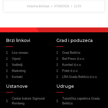
Katarina Bošnjak
07/08/2026
11:03
Brzi linkovi
Grad i poduzeća
Live stream
Grad Belišće
Vijesti
Bel-Press d.o.o.
Voditelji
Kombel d.o.o.
Marketing
Polet d.o.o.
Kontakt
LRA Grada Belišća d.o.o.
Ustanove
Udruge
Centar kulture Sigmund
Turistička zajednica Grada
Romberg
Belišća