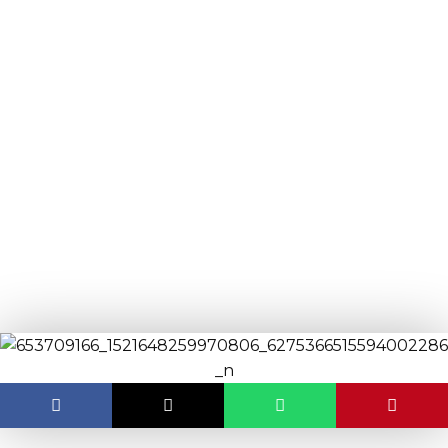
content
ODRŽAN KONCERT BIG
BANDA OSIJEK I ŽENSKOG
VOKALNOG SASTAVA
PERSONE
OBJAVLJENO:
16.03.2026.