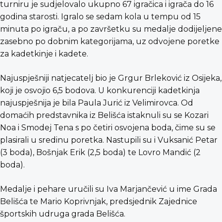
turniru je sudjelovalo ukupno 67 igračica i igrača do 16
godina starosti. Igralo se sedam kola u tempu od 15
minuta po igraču, a po završetku su medalje dodijeljene
zasebno po dobnim kategorijama, uz odvojene poretke
za kadetkinje i kadete.
Najuspješniji natjecatelj bio je Grgur Brleković iz Osijeka,
koji je osvojio 6,5 bodova. U konkurenciji kadetkinja
najuspješnija je bila Paula Jurić iz Velimirovca. Od
domaćih predstavnika iz Belišća istaknuli su se Kozari
Noa i Smodej Tena s po četiri osvojena boda, čime su se
plasirali u sredinu poretka. Nastupili su i Vuksanić Petar
(3 boda), Bošnjak Erik (2,5 boda) te Lovro Mandić (2
boda).
Medalje i pehare uručili su Iva Marjančević u ime Grada
Belišća te Mario Koprivnjak, predsjednik Zajednice
športskih udruga grada Belišća.