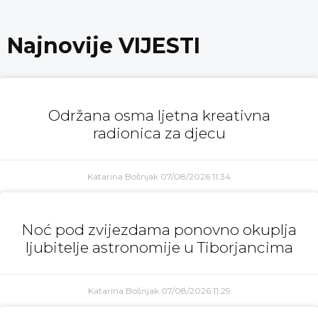
Najnovije VIJESTI
Održana osma ljetna kreativna
radionica za djecu
Katarina Bošnjak
07/08/2026
11:34
Noć pod zvijezdama ponovno okuplja
ljubitelje astronomije u Tiborjancima
Katarina Bošnjak
07/08/2026
11:29