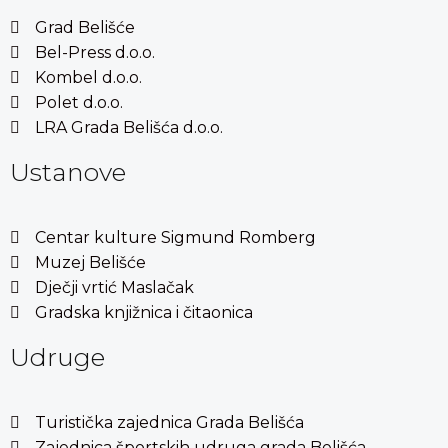
Grad Belišće
Bel-Press d.o.o.
Kombel d.o.o.
Polet d.o.o.
LRA Grada Belišća d.o.o.
Ustanove
Centar kulture Sigmund Romberg
Muzej Belišće
Dječji vrtić Maslačak
Gradska knjižnica i čitaonica
Udruge
Turistička zajednica Grada Belišća
Zajednica športskih udruga grada Belišća