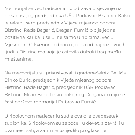
Memorijal se već tradicionalno održava u sjećanje na
nekadašnjeg predsjednika UŠR Podravac Bistrinci. Kako
je rekao i sam predsjednik Vijeća mjesnog odbora
Bistrinci Rade Bagarić, Dragan Fumić bio je jedna
pozitivna karika u selu, ne samo u ribičima, već u
Mjesnom i Crkvenom odboru i jedna od najpozitivnijih
ljudi u Bistrincima koja je ostavila duboki trag među
mještanima.
Na memorijalu su prisustvovali i gradonačelnik Belišća
Dinko Burić, predsjednik Vijeća mjesnog odbora
Bistrinci Rade Bagarić, predsjednik UŠR Podravac
Bistrinci Milan Borić te sin pokojnog Dragana, u čiju se
čast održava memorijal Dubravko Fumić.
U ribolovnom natjecanju sudjelovalo je dvadesetak
sudionika. S ribolovom su započeli u devet, a završili u
dvanaest sati, a zatim je uslijedilo proglašenje