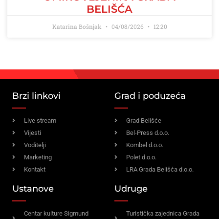
BELIŠĆA
Katarina Bošnjak
04/08/2026
12:20
Brzi linkovi
Grad i poduzeća
Live stream
Grad Belišće
Vijesti
Bel-Press d.o.o.
Voditelji
Kombel d.o.o.
Marketing
Polet d.o.o.
Kontakt
LRA Grada Belišća d.o.o.
Ustanove
Udruge
Centar kulture Sigmund
Turistička zajednica Grada