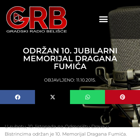
content
ODRŽAN 10. JUBILARNI
MEMORIJAL DRAGANA
FUMIĆA
OBJAVLJENO:
11.10.2015.
U subotu, 10. listopada na Odmorištu Drava u
Bistrincima održan je 10. Memorijal Dragana Fumića.