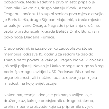
pobjednika. Među kadetima prvo mjesto pripalo je
Dominiku Rakmiću, drugo Mateju Kvorki, a treće
Draganu Lončaru. U skupini seniora prvo mjesto osvojio
je Boris Karša, drugo Stjepan Majdanić, a treće mjesto
pripalo je Ivanu Orsagu. Nagrade i priznanja uručili su
osobno gradonačelnik grada Belišća Dinko Burić i sin
pokojnoga Dragana Fumića.
Gradonačelnik je izrazio veliko zadovoljstvo što se
memorijal održava 10. godinu za redom te dao do
znanja da to pokazuje kako je Dragan bio veliki čovjek i
još bolji prijatelj. Naveo je i kako mnoge udruge sa šireg
područja mogu zavidjeti UŠR Podravac Bistrinci na
organiziranosti, ali i načinu rada te davanju primjera
mladosti na kojoj svijet ostaje.
Nakon natjecanja i dodijele priznanja uslijedilo je
druženje uz, kako je predsjednik udruge istaknuo,
prehrambene proizvode koje su pripremile uvijek