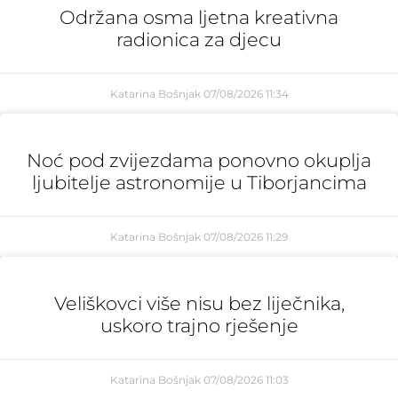
Održana osma ljetna kreativna
radionica za djecu
Katarina Bošnjak
07/08/2026
11:34
Noć pod zvijezdama ponovno okuplja
ljubitelje astronomije u Tiborjancima
Katarina Bošnjak
07/08/2026
11:29
Veliškovci više nisu bez liječnika,
uskoro trajno rješenje
Katarina Bošnjak
07/08/2026
11:03