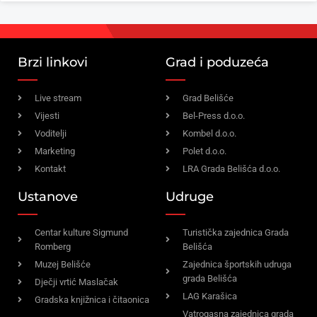
Brzi linkovi
Grad i poduzeća
Live stream
Grad Belišće
Vijesti
Bel-Press d.o.o.
Voditelji
Kombel d.o.o.
Marketing
Polet d.o.o.
Kontakt
LRA Grada Belišća d.o.o.
Ustanove
Udruge
Centar kulture Sigmund
Turistička zajednica Grada
Romberg
Belišća
Muzej Belišće
Zajednica športskih udruga
grada Belišća
Dječji vrtić Maslačak
LAG Karašica
Gradska knjižnica i čitaonica
Vatrogasna zajednica grada