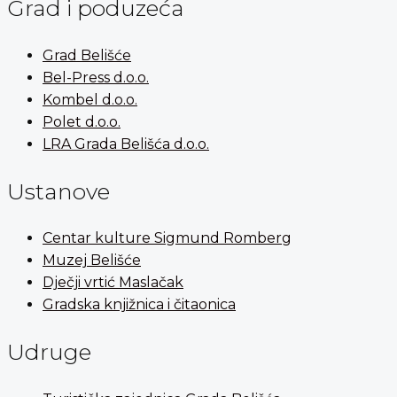
Grad i poduzeća
Grad Belišće
Bel-Press d.o.o.
Kombel d.o.o.
Polet d.o.o.
LRA Grada Belišća d.o.o.
Ustanove
Centar kulture Sigmund Romberg
Muzej Belišće
Dječji vrtić Maslačak
Gradska knjižnica i čitaonica
Udruge