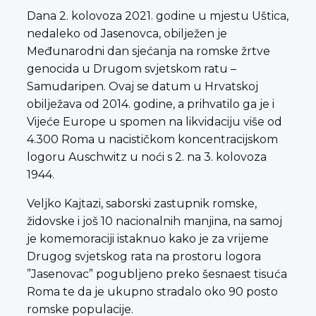
Dana 2. kolovoza 2021. godine u mjestu Uštica,
nedaleko od Jasenovca, obilježen je
Međunarodni dan sjećanja na romske žrtve
genocida u Drugom svjetskom ratu –
Samudaripen. Ovaj se datum u Hrvatskoj
obilježava od 2014. godine, a prihvatilo ga je i
Vijeće Europe u spomen na likvidaciju više od
4.300 Roma u nacističkom koncentracijskom
logoru Auschwitz u noći s 2. na 3. kolovoza
1944.
Veljko Kajtazi, saborski zastupnik romske,
židovske i još 10 nacionalnih manjina, na samoj
je komemoraciji istaknuo kako je za vrijeme
Drugog svjetskog rata na prostoru logora
”Jasenovac” pogubljeno preko šesnaest tisuća
Roma te da je ukupno stradalo oko 90 posto
romske populacije.