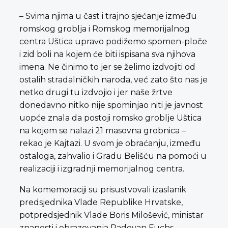
– Svima njima u čast i trajno sjećanje između
romskog groblja i Romskog memorijalnog
centra Uštica upravo podižemo spomen-ploče
i zid boli na kojem će biti ispisana sva njihova
imena. Ne činimo to jer se želimo izdvojiti od
ostalih stradalničkih naroda, već zato što nas je
netko drugi tu izdvojio i jer naše žrtve
donedavno nitko nije spominjao niti je javnost
uopće znala da postoji romsko groblje Uštica
na kojem se nalazi 21 masovna grobnica –
rekao je Kajtazi. U svom je obraćanju, između
ostaloga, zahvalio i Gradu Belišću na pomoći u
realizaciji i izgradnji memorijalnog centra.
Na komemoraciji su prisustvovali izaslanik
predsjednika Vlade Republike Hrvatske,
potpredsjednik Vlade Boris Milošević, ministar
znanosti i obrazovanja Radovan Fuchs,