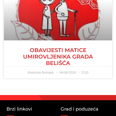
OBAVIJESTI MATICE
UMIROVLJENIKA GRADA
BELIŠĆA
Katarina Bošnjak
04/08/2026
12:20
Brzi linkovi
Grad i poduzeća