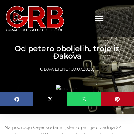
content
Od petero oboljelih, troje iz
Đakova
OBJAVLJENO:
09.07.2020.
Na području Osječko-baranjske županije u zadnja 24