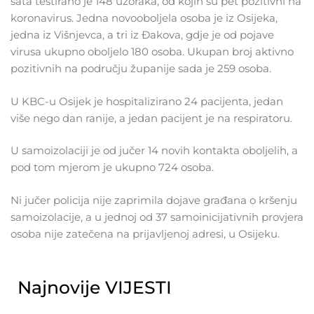
sata testirano je 148 uzoraka, od kojih su pet pozitivni na
koronavirus. Jedna novooboljela osoba je iz Osijeka,
jedna iz Višnjevca, a tri iz Đakova, gdje je od pojave
virusa ukupno oboljelo 180 osoba. Ukupan broj aktivno
pozitivnih na području županije sada je 259 osoba.
U KBC-u Osijek je hospitalizirano 24 pacijenta, jedan
više nego dan ranije, a jedan pacijent je na respiratoru.
U samoizolaciji je od jučer 14 novih kontakta oboljelih, a
pod tom mjerom je ukupno 724 osoba.
Ni jučer policija nije zaprimila dojave građana o kršenju
samoizolacije, a u jednoj od 37 samoinicijativnih provjera
osoba nije zatečena na prijavljenoj adresi, u Osijeku.
Najnovije VIJESTI