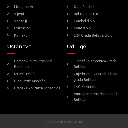
Live stream
Grad Belišće
Vijesti
Bel-Press d.o.o.
Voditelji
Kombel d.o.o.
Marketing
Polet d.o.o.
Kontakt
LRA Grada Belišća d.o.o.
Ustanove
Udruge
Centar kulture Sigmund
Turistička zajednica Grada
Romberg
Belišća
Muzej Belišće
Zajednica športskih udruga
grada Belišća
Dječji vrtić Maslačak
LAG Karašica
Gradska knjižnica i čitaonica
Vatrogasna zajednica grada
Belišće
© Sva prava zadržana