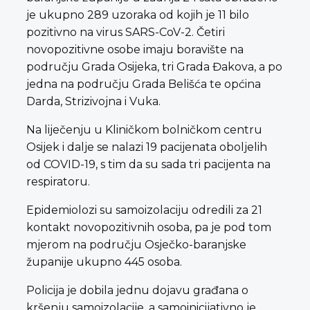
je ukupno 289 uzoraka od kojih je 11 bilo
pozitivno na virus SARS-CoV-2. Četiri
novopozitivne osobe imaju boravište na
području Grada Osijeka, tri Grada Đakova, a po
jedna na području Grada Belišća te općina
Darda, Strizivojna i Vuka.
Na liječenju u Kliničkom bolničkom centru
Osijek i dalje se nalazi 19 pacijenata oboljelih
od COVID-19, s tim da su sada tri pacijenta na
respiratoru.
Epidemiolozi su samoizolaciju odredili za 21
kontakt novopozitivnih osoba, pa je pod tom
mjerom na području Osječko-baranjske
županije ukupno 445 osoba.
Policija je dobila jednu dojavu građana o
kršenju samoizolacije, a samoinicijativno je