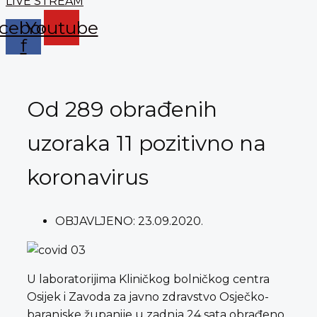
LIVE STREAM
cebook-
Youtube
f
Od 289 obrađenih
uzoraka 11 pozitivno na
koronavirus
OBJAVLJENO:
23.09.2020.
U laboratorijima Kliničkog bolničkog centra
Osijek i Zavoda za javno zdravstvo Osječko-
baranjske županije u zadnja 24 sata obrađeno