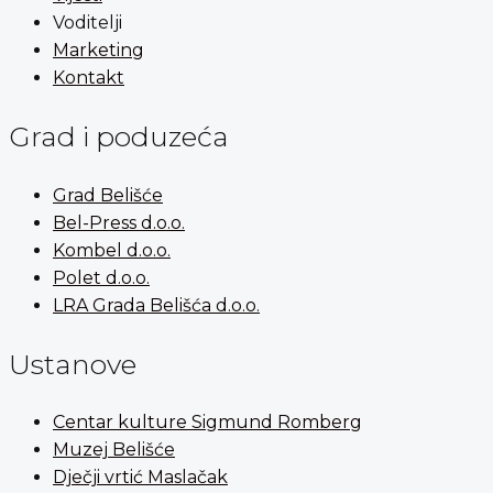
Voditelji
Marketing
Kontakt
Grad i poduzeća
Grad Belišće
Bel-Press d.o.o.
Kombel d.o.o.
Polet d.o.o.
LRA Grada Belišća d.o.o.
Ustanove
Centar kulture Sigmund Romberg
Muzej Belišće
Dječji vrtić Maslačak