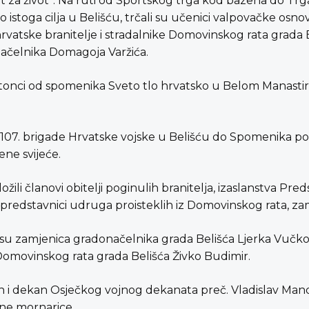
 za život“. Na ruti od Sportskog trga kod bazena do Trga 
istoga cilja u Belišću, trčali su učenici valpovačke osno
vatske branitelje i stradalnike Domovinskog rata grada B
ačelnika Domagoja Varžića.
aratonci od spomenika Sveto tlo hrvatsko u Belom Manast
 107. brigade Hrvatske vojske u Belišću do Spomenika po
ene svijeće.
ožili članovi obitelji poginulih branitelja, izaslanstva 
predstavnici udruga proisteklih iz Domovinskog rata, za
li su zamjenica gradonačelnika grada Belišća Ljerka Vučk
 Domovinskog rata grada Belišća Živko Budimir.
an i dekan Osječkog vojnog dekanata preč. Vladislav Man
tne mornarice.