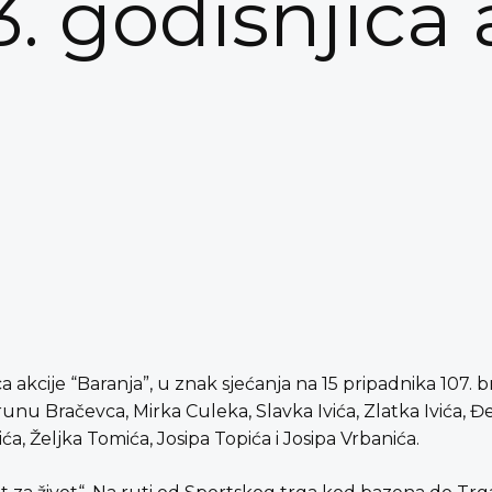
. godišnjica 
jica akcije “Baranja”, u znak sjećanja na 15 pripadnika 107
runu Bračevca, Mirka Culeka, Slavka Ivića, Zlatka Ivića, Đ
a, Željka Tomića, Josipa Topića i Josipa Vrbanića.