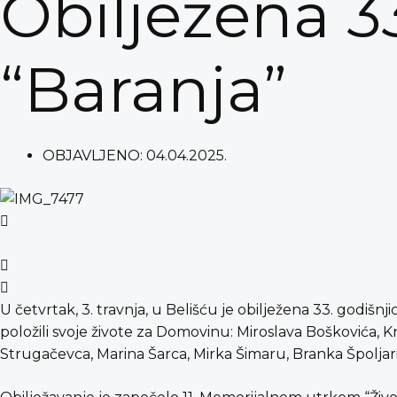
Obilježena 33
“Baranja”
OBJAVLJENO:
04.04.2025.
U četvrtak, 3. travnja, u Belišću je obilježena 33. godišn
položili svoje živote za Domovinu: Miroslava Boškovića, K
Strugačevca, Marina Šarca, Mirka Šimaru, Branka Špoljarić