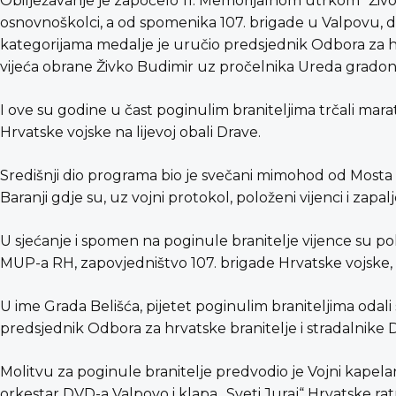
Obilježavanje je započelo 11. Memorijalnom utrkom “Život
osnovnoškolci, a od spomenika 107. brigade u Valpovu, do 
kategorijama medalje je uručio predsjednik Odbora za hr
vijeća obrane Živko Budimir uz pročelnika Ureda gradon
I ove su godine u čast poginulim braniteljima trčali m
Hrvatske vojske na lijevoj obali Drave.
Središnji dio programa bio je svečani mimohod od Mosta
Baranji gdje su, uz vojni protokol, položeni vijenci i zapalj
U sjećanje i spomen na poginule branitelje vijence su pol
MUP-a RH, zapovjedništvo 107. brigade Hrvatske vojske, 
U ime Grada Belišća, pijetet poginulim braniteljima oda
predsjednik Odbora za hrvatske branitelje i stradalnike
Molitvu za poginule branitelje predvodio je Vojni kapel
orkestar DVD-a Valpovo i klapa „Sveti Juraj“ Hrvatske ra