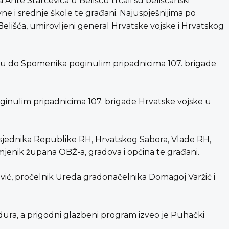
Ante Starčevića u Belišću trčali su belišćanski
vne i srednje škole te građani. Najuspješnijima po
elišća, umirovljeni general Hrvatske vojske i Hrvatskog
iru do Spomenika poginulim pripadnicima 107. brigade
ginulim pripadnicima 107. brigade Hrvatske vojske u
Predsjednika Republike RH, Hrvatskog Sabora, Vlade RH,
mjenik župana OBŽ-a, gradova i općina te građani.
ović, pročelnik Ureda gradonačelnika Domagoj Varžić i
dura, a prigodni glazbeni program izveo je Puhački