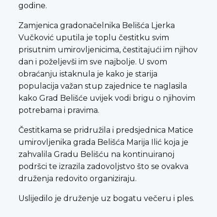
godine.
Zamjenica gradonačelnika Belišća Ljerka
Vučković uputila je toplu čestitku svim
prisutnim umirovljenicima, čestitajući im njihov
dan i poželjevši im sve najbolje. U svom
obraćanju istaknula je kako je starija
populacija važan stup zajednice te naglasila
kako Grad Belišće uvijek vodi brigu o njihovim
potrebama i pravima.
Čestitkama se pridružila i predsjednica Matice
umirovljenika grada Belišća Marija Ilić koja je
zahvalila Gradu Belišću na kontinuiranoj
podršci te izrazila zadovoljstvo što se ovakva
druženja redovito organiziraju.
Uslijedilo je druženje uz bogatu večeru i ples.