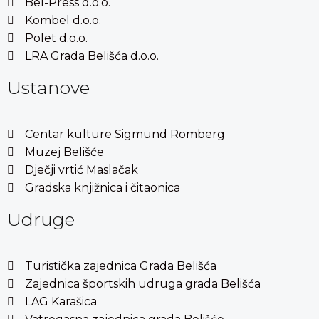
Bel-Press d.o.o.
Kombel d.o.o.
Polet d.o.o.
LRA Grada Belišća d.o.o.
Ustanove
Centar kulture Sigmund Romberg
Muzej Belišće
Dječji vrtić Maslačak
Gradska knjižnica i čitaonica
Udruge
Turistička zajednica Grada Belišća
Zajednica športskih udruga grada Belišća
LAG Karašica