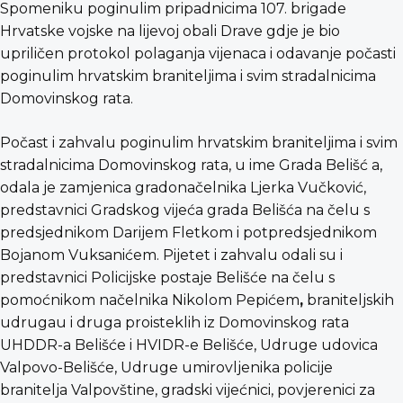
Spomeniku poginulim pripadnicima 107. brigade
Hrvatske vojske na lijevoj obali Drave gdje je bio
upriličen protokol polaganja vijenaca i odavanje počasti
poginulim hrvatskim braniteljima i svim stradalnicima
Domovinskog rata.
Počast i zahvalu poginulim hrvatskim braniteljima i svim
stradalnicima Domovinskog rata, u ime Grada Belišć a,
odala je zamjenica gradonačelnika Ljerka Vučković,
predstavnici Gradskog vijeća grada Belišća na čelu s
predsjednikom Darijem Fletkom i potpredsjednikom
Bojanom Vuksanićem. Pijetet i zahvalu odali su i
predstavnici Policijske postaje Belišće na čelu s
pomoćnikom načelnika Nikolom Pepićem
,
braniteljskih
udrugau i druga proisteklih iz Domovinskog rata
UHDDR-a Belišće i HVIDR-e Belišće, Udruge udovica
Valpovo-Belišće, Udruge umirovljenika policije
branitelja Valpovštine, gradski vijećnici, povjerenici za