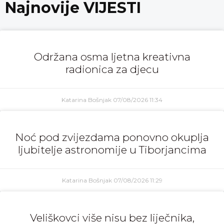
Najnovije VIJESTI
Održana osma ljetna kreativna
radionica za djecu
Katarina Bošnjak
07/08/2026
11:34
Noć pod zvijezdama ponovno okuplja
ljubitelje astronomije u Tiborjancima
Katarina Bošnjak
07/08/2026
11:29
Veliškovci više nisu bez liječnika,