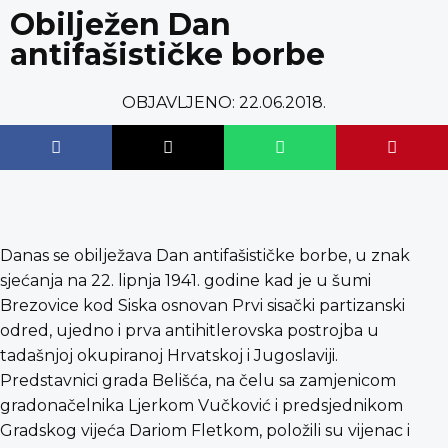
content
Obilježen Dan
antifašističke borbe
OBJAVLJENO:
22.06.2018.
Danas se obilježava Dan antifašističke borbe, u znak
sjećanja na 22. lipnja 1941. godine kad je u šumi
Brezovice kod Siska osnovan Prvi sisački partizanski
odred, ujedno i prva antihitlerovska postrojba u
tadašnjoj okupiranoj Hrvatskoj i Jugoslaviji.
Predstavnici grada Belišća, na čelu sa zamjenicom
gradonačelnika Ljerkom Vučković i predsjednikom
Gradskog vijeća Dariom Fletkom, položili su vijenac i