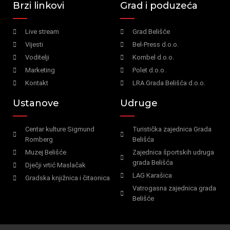
Brzi linkovi
Grad i poduzeća
Live stream
Grad Belišće
Vijesti
Bel-Press d.o.o.
Voditelji
Kombel d.o.o.
Marketing
Polet d.o.o.
Kontakt
LRA Grada Belišća d.o.o.
Ustanove
Udruge
Centar kulture Sigmund
Turistička zajednica Grada
Romberg
Belišća
Muzej Belišće
Zajednica športskih udruga
grada Belišća
Dječji vrtić Maslačak
LAG Karašica
Gradska knjižnica i čitaonica
Vatrogasna zajednica grada
Belišće