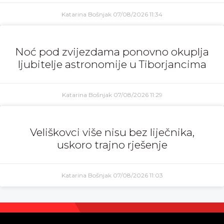
Katarina Bošnjak
07/08/2026
11:34
Noć pod zvijezdama ponovno okuplja
ljubitelje astronomije u Tiborjancima
Katarina Bošnjak
07/08/2026
11:29
Veliškovci više nisu bez liječnika,
uskoro trajno rješenje
Katarina Bošnjak
07/08/2026
11:03