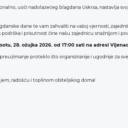
onalno, uoči nadolazećeg blagdana Uskrsa, nastavlja svoju
anske dane te vam zahvaliti na vašoj vjernosti, zajedni
 podrška i prisutnost čine našu zajednicu snažnijom i po
tu, 28. ožujka 2026. od 17:00 sati na adresi Vijena
euzimanje proteklo što organiziranije i ugodnije za sve
ljem, radošću i toplinom obiteljskog doma!
a