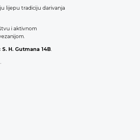
 lijepu tradiciju darivanja
štvu i aktivnom
vezanijom.
c S. H. Gutmana 14B
.
.