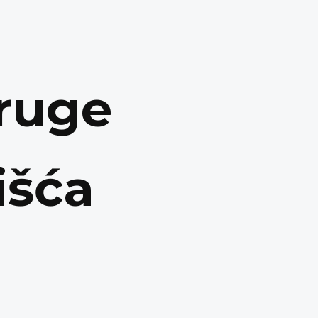
druge
išća