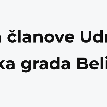
a članove U
ka grada Bel