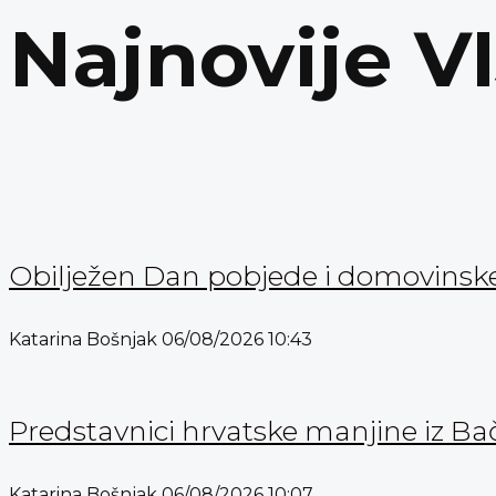
Najnovije V
Obilježen Dan pobjede i domovinske 
Katarina Bošnjak
06/08/2026
10:43
Predstavnici hrvatske manjine iz Bač
Katarina Bošnjak
06/08/2026
10:07