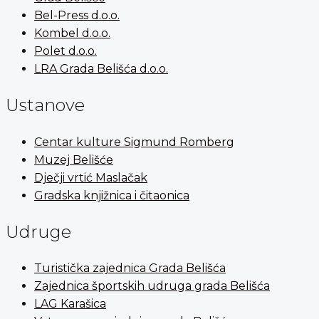
Bel-Press d.o.o.
Kombel d.o.o.
Polet d.o.o.
LRA Grada Belišća d.o.o.
Ustanove
Centar kulture Sigmund Romberg
Muzej Belišće
Dječji vrtić Maslačak
Gradska knjižnica i čitaonica
Udruge
Turistička zajednica Grada Belišća
Zajednica športskih udruga grada Belišća
LAG Karašica