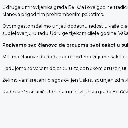
Udruga umirovljenika grada Belišća i ove godine tradici
članova prigodnim prehrambenim paketima.
Ovom gestom želimo unijeti dodatnu radost u vaše blagd
sudjelovanju u radu Udruge tijekom cijele godine. Vaša
Pozivamo sve članove da preuzmu svoj paket u subo
Molimo članove da dođu u predviđeno vrijeme kako bi pr
Radujemo se vašem dolasku u zajedničkom druženju!
Želimo vam sretan i blagoslovljen Uskrs, ispunjen zdrav
Radoslav Vuksanić, Udruga umirovljenika grada Belišć