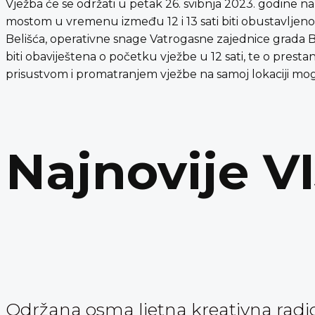
Vježba će se održati u petak 26. svibnja 2023. godine na
mostom u vremenu između 12 i 13 sati biti obustavljeno. U
Belišća, operativne snage Vatrogasne zajednice grada Be
biti obaviještena o početku vježbe u 12 sati, te o presta
prisustvom i promatranjem vježbe na samoj lokaciji mogu
Najnovije V
Održana osma ljetna kreativna radi