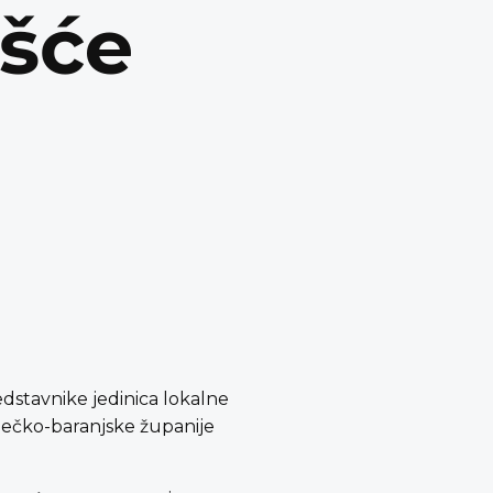
išće
edstavnike jedinica lokalne
ječko-baranjske županije