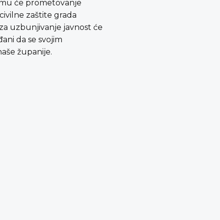
i čemu će prometovanje
civilne zaštite grada
 za uzbunjivanje javnost će
đani da se svojim
naše županije.