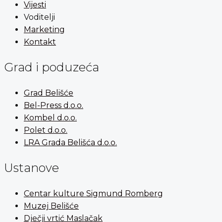
Vijesti
Voditelji
Marketing
Kontakt
Grad i poduzeća
Grad Belišće
Bel-Press d.o.o.
Kombel d.o.o.
Polet d.o.o.
LRA Grada Belišća d.o.o.
Ustanove
Centar kulture Sigmund Romberg
Muzej Belišće
Dječji vrtić Maslačak