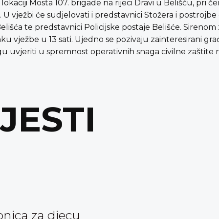
 lokaciji Mosta 107. brigade na rijeci Dravi u Belišću, pr
 vježbi će sudjelovati i predstavnici Stožera i postrojbe 
lišća te predstavnici Policijske postaje Belišće. Sirenom
nku vježbe u 13 sati. Ujedno se pozivaju zainteresirani gra
 uvjeriti u spremnost operativnih snaga civilne zaštite 
IJESTI
onica za djecu