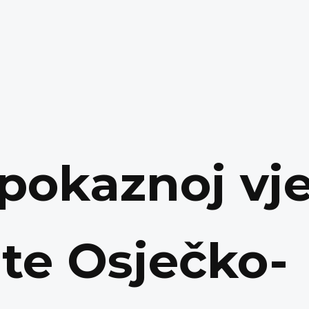
 pokaznoj vj
ite Osječko-