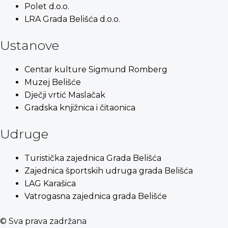
Polet d.o.o.
LRA Grada Belišća d.o.o.
Ustanove
Centar kulture Sigmund Romberg
Muzej Belišće
Dječji vrtić Maslačak
Gradska knjižnica i čitaonica
Udruge
Turistička zajednica Grada Belišća
Zajednica športskih udruga grada Belišća
LAG Karašica
Vatrogasna zajednica grada Belišće
© Sva prava zadržana