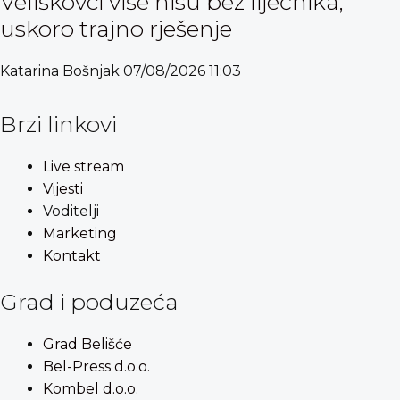
Veliškovci više nisu bez liječnika,
uskoro trajno rješenje
Katarina Bošnjak
07/08/2026
11:03
Brzi linkovi
Live stream
Vijesti
Voditelji
Marketing
Kontakt
Grad i poduzeća
Grad Belišće
Bel-Press d.o.o.
Kombel d.o.o.