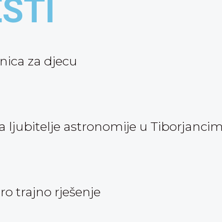
ESTI
nica za djecu
ljubitelje astronomije u Tiborjanci
oro trajno rješenje