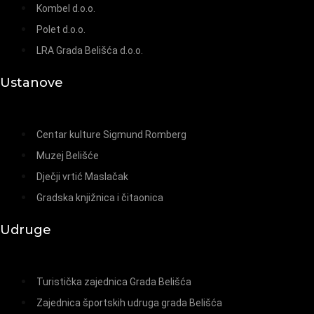
Kombel d.o.o.
Polet d.o.o.
LRA Grada Belišća d.o.o.
Ustanove
Centar kulture Sigmund Romberg
Muzej Belišće
Dječji vrtić Maslačak
Gradska knjižnica i čitaonica
Udruge
Turistička zajednica Grada Belišća
Zajednica športskih udruga grada Belišća