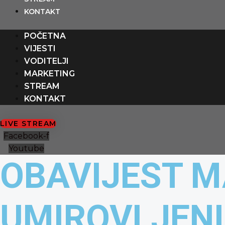
Preskoči
content
KONTAKT
na
sadržaj
POČETNA
VIJESTI
VODITELJI
MARKETING
STREAM
KONTAKT
LIVE STREAM
Facebook-f
Youtube
OBAVIJEST M
UMIROVLJENI