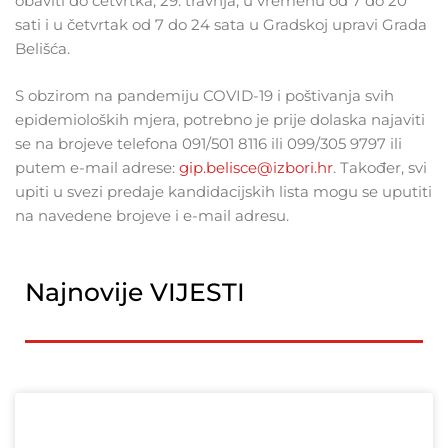
obaviti do četvrtka, 29. travnja, u vremenu od 7 do 20
sati i u četvrtak od 7 do 24 sata u Gradskoj upravi Grada
Belišća.
S obzirom na pandemiju COVID-19 i poštivanja svih
epidemioloških mjera, potrebno je prije dolaska najaviti
se na brojeve telefona 091/501 8116 ili 099/305 9797 ili
putem e-mail adrese:
gip.belisce@izbori.hr
. Također, svi
upiti u svezi predaje kandidacijskih lista mogu se uputiti
na navedene brojeve i e-mail adresu.
Najnovije VIJESTI