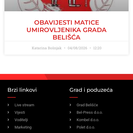
OBAVIJESTI MATICE
UMIROVLJENIKA GRADA
BELIŠĆA
Katarina Bošnjak
04/08/2026
12:20
Brzi linkovi
Grad i poduzeća
Live stream
Grad Belišće
Vijesti
Bel-Press d.o.o.
Voditelji
Kombel d.o.o.
Marketing
Polet d.o.o.