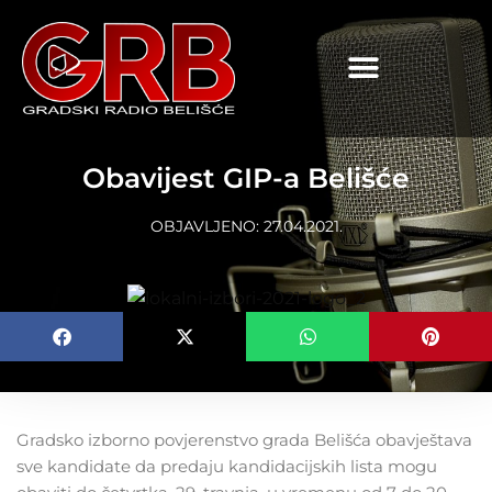
content
Obavijest GIP-a Belišće
OBJAVLJENO:
27.04.2021.
Gradsko izborno povjerenstvo grada Belišća obavještava
sve kandidate da predaju kandidacijskih lista mogu