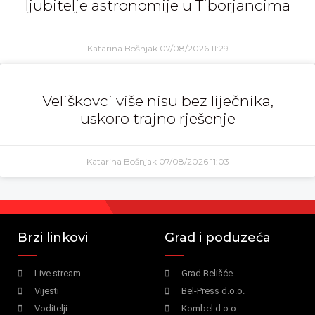
ljubitelje astronomije u Tiborjancima
Katarina Bošnjak
07/08/2026
11:29
Veliškovci više nisu bez liječnika,
uskoro trajno rješenje
Katarina Bošnjak
07/08/2026
11:03
Brzi linkovi
Grad i poduzeća
Live stream
Grad Belišće
Vijesti
Bel-Press d.o.o.
Voditelji
Kombel d.o.o.