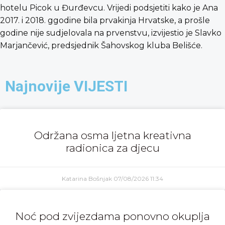
hotelu Picok u Đurđevcu. Vrijedi podsjetiti kako je Ana
2017. i 2018. ggodine bila prvakinja Hrvatske, a prošle
godine nije sudjelovala na prvenstvu, izvijestio je Slavko
Marjančević, predsjednik Šahovskog kluba Belišće.
Najnovije VIJESTI
Održana osma ljetna kreativna
radionica za djecu
Katarina Bošnjak
07/08/2026
11:34
Noć pod zvijezdama ponovno okuplja