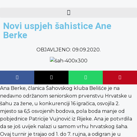
content
Novi uspjeh šahistice Ane
Berke
OBJAVLJENO:
09.09.2020.
Ana Berke, članica Šahovskog kluba Belišće je na
nedavno održanom seniorskom prvenstvu Hrvatske u
šahu za žene, u konkurenciji 16 igračica, osvojila 2.
mjesto sa 6,5 osvojenih bodova, pola boda manje od
pobjednice Patricije Vujnović iz Rijeke. Ana je potvrdila
da se još uvijek nalazi u samom vrhu hrvatskog šaha.
Ovaj turnir je trajao od 1. do 7. rujna, a odigran je u