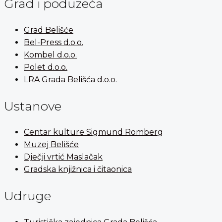
Grad i poduzeća
Grad Belišće
Bel-Press d.o.o.
Kombel d.o.o.
Polet d.o.o.
LRA Grada Belišća d.o.o.
Ustanove
Centar kulture Sigmund Romberg
Muzej Belišće
Dječji vrtić Maslačak
Gradska knjižnica i čitaonica
Udruge