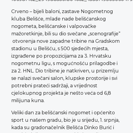
Crveno – bijeli baloni, zastave Nogometnog
kluba Belišće, mlade nade belišćanskog
nogometa, belišćanske i valpovačke
mažoretkinje, bili su dio svečane „scenografije“
otvorenja nove zapadne tribine na Gradskom
stadionu u Belišću, s 500 sjedećih mjesta,
izgrađene po propozicijama za 3. Hrvatsku
nogometnu ligu, s mogućnošću prilagodbe i
za 2. HNL. Dio tribine je natkriven, u prizemlju
se nalazi svečani salon, klupske prostorije i svi
potrebni prateći sadržaji, a vrijednost
cjelokupnog projekta je nešto veća od 6,8
milijuna kuna.
Veliki dan za belišćanski nogomet i općenito
sport u našem gradu, bio je u srijedu, 1. srpnja,
kada su gradonačelnik Belišća Dinko Burić i