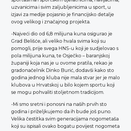
uzvanicima i svim zaljubljenicima u sport, u
izjavi za medije pojasnio je financijsko detalje
ovog velikog i značajnog projekta.
-Najveći dio od 6,8 milijuna kuna osigurao je
Grad Belišće, ali veliko hvala svima koji su
pomogli, prije svega HNS-u koji je sudjelovao s
pola milijuna kuna, te Osječko – baranjskoj
županiji koja nas je u ovome pratila, rekao je
gradonačelnik Dinko Burić, dodavši kako sto
godina jednog kluba nije mala stvar jer je malo
klubova u Hrvatskoj u bilo kojem sportu koji
se mogu pohvaliti stoljetnom tradicijom.
-Mi smo sretni i ponosni na naših prvih sto
godina i priželjkujemo da ih bude još puno.
Velika čestitka svim generacijama nogometaša
koji su ispisali ovako bogatu povijest nogometa