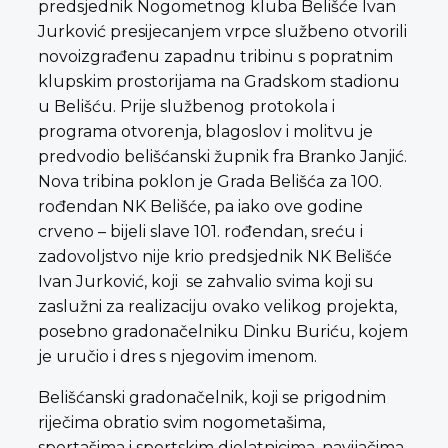
predsjednik Nogometnog kluba Belišće Ivan
Jurković presijecanjem vrpce službeno otvorili
novoizgrađenu zapadnu tribinu s popratnim
klupskim prostorijama na Gradskom stadionu
u Belišću. Prije službenog protokola i
programa otvorenja, blagoslov i molitvu je
predvodio belišćanski župnik fra Branko Janjić.
Nova tribina poklon je Grada Belišća za 100.
rođendan NK Belišće, pa iako ove godine
crveno – bijeli slave 101. rođendan, sreću i
zadovoljstvo nije krio predsjednik NK Belišće
Ivan Jurković, koji se zahvalio svima koji su
zaslužni za realizaciju ovako velikog projekta,
posebno gradonačelniku Dinku Buriću, kojem
je uručio i dres s njegovim imenom.
Belišćanski gradonačelnik, koji se prigodnim
riječima obratio svim nogometašima,
sportašima i sportskim djelatnicima, navijačima,