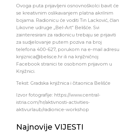
Ovoga puta prijavljeni osnovnoškolci bavit će
se kreativnim oslikavanjem platna akrilnim
bojama. Radionicu će voditi Tin Lacković, član
Likovne udruge „Bel-Art“ Belišće. Svi
zainteresirani za radionicu trebaju se prijaviti
za sudjelovanje putem poziva na broj
telefona 400-627, porukom na e-mail adresu
knjiznica@belisce.hr ili na knjižničnoj
Facebook stranici te osobnom prijavom u
Knjižnici.
Tekst: Gradska knjižnica i čitaonica Belišće
Izvor fotografije: https://www.central-
istria.com/hr/aktivnosti-activities-
aktivurlaub/radionice-workshop
Najnovije VIJESTI