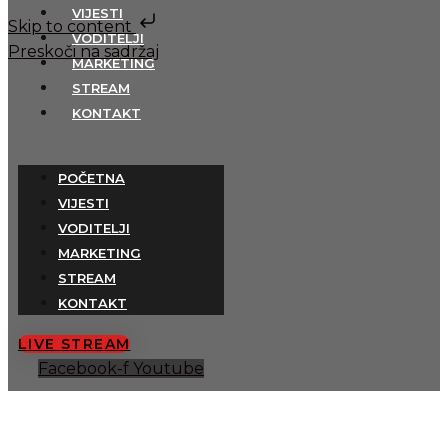
VIJESTI
Skip to content
VODITELJI
Preskoči na sadržaj
MARKETING
STREAM
KONTAKT
POČETNA
VIJESTI
VODITELJI
MARKETING
STREAM
KONTAKT
LIVE STREAM
Facebook-f
Youtube