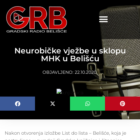
content
Neurobičke vježbe u sklopu
MHK u Belišću
OBJAVLJENO:
22.10.2020.
Nakon otvorenja izložbe List do lista – Belišće, koja je