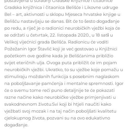
postavljena u suradnji Gradske knjižnice i čitaonice
Gradska knjižnica i čitaonica Belišće i Likovne udruge
Bel – art, aktivnosti u sklopu Mjeseca hrvatske knjige u
Belišću nastavljaju se danas. Bit će to šesto događanje
po redu, a riječ je o radionici neurobičkih vježbi koja će
se održati u četvrtak, 22. listopada 2020., u 18 sat
i
u
Velikoj vijećnici grada Belišća. Radionicu će voditi
Požežanin Igor Štavlić koji je već gostovao u Knjižnici
početkom ove godine kada je Belišćanima približio
svijet eteričnih ulja. Ovoga puta približit će im pojam
neurobičkih vježbi. Ukratko, to su vježbe koje pomažu u
stimuliraju moždanih funkcija s posebnim naglaskom
na poboljšavanje pamćenja i mentalne spremnosti. Igor
će o svemu tome reći puno detaljnije te će pokazati
razne načine kako neurobičke vježbe primjenjivati u
svakodnevnom životu.Svi koji bi htjeli naučiti kako
vježbati svoj mozak i na taj način poboljšati kvalitetu
cjelokupnog života, pozvani su na ovo edukativno
događanje.