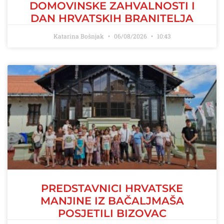
DOMOVINSKE ZAHVALNOSTI I
DAN HRVATSKIH BRANITELJA
Katarina Bošnjak
06/08/2026
10:43
PREDSTAVNICI HRVATSKE
MANJINE IZ BAČALJMAŠA
POSJETILI BIZOVAC