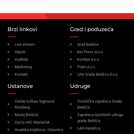
Brzi linkovi
Grad i poduzeća
Live stream
Grad Belišće
Vijesti
Bel-Press d.o.o.
Voditelji
Kombel d.o.o.
Marketing
Polet d.o.o.
Kontakt
LRA Grada Belišća d.o.o.
Ustanove
Udruge
Centar kulture Sigmund
Turistička zajednica Grada
Romberg
Belišća
Muzej Belišće
Zajednica športskih udruga
grada Belišća
Dječji vrtić Maslačak
LAG Karašica
Gradska knjižnica i čitaonica