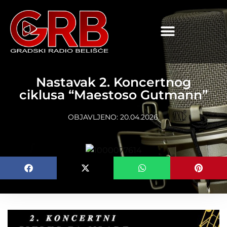
content
Nastavak 2. Koncertnog
ciklusa “Maestoso Gutmann”
OBJAVLJENO:
20.04.2026.