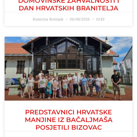
DOMOVINSKE ZAHVALNOSTI I
DAN HRVATSKIH BRANITELJA
Katarina Bošnjak
06/08/2026
10:43
PREDSTAVNICI HRVATSKE
MANJINE IZ BAČALJMAŠA
POSJETILI BIZOVAC