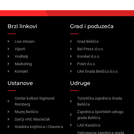
Brzi linkovi
Grad i poduzeća
Live stream
Grad Belišće
Vijesti
Bel-Press d.o.o.
Voditelji
Kombel d.o.o.
Marketing
Polet d.o.o.
Kontakt
LRA Grada Belišća d.o.o.
Ustanove
Udruge
Centar kulture Sigmund
Turistička zajednica Grada
Romberg
Belišća
Muzej Belišće
Zajednica športskih udruga
grada Belišća
Dječji vrtić Maslačak
LAG Karašica
Gradska knjižnica i čitaonica
Vatrogasna zajednica grada