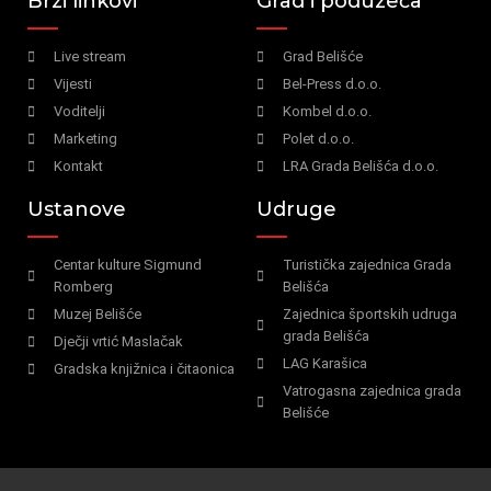
Brzi linkovi
Grad i poduzeća
Live stream
Grad Belišće
Vijesti
Bel-Press d.o.o.
Voditelji
Kombel d.o.o.
Marketing
Polet d.o.o.
Kontakt
LRA Grada Belišća d.o.o.
Ustanove
Udruge
Centar kulture Sigmund
Turistička zajednica Grada
Romberg
Belišća
Muzej Belišće
Zajednica športskih udruga
grada Belišća
Dječji vrtić Maslačak
LAG Karašica
Gradska knjižnica i čitaonica
Vatrogasna zajednica grada
Belišće