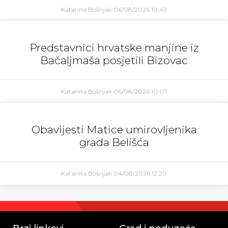
Katarina Bošnjak
06/08/2026
10:43
Predstavnici hrvatske manjine iz
Bačaljmaša posjetili Bizovac
Katarina Bošnjak
06/08/2026
10:07
Obavijesti Matice umirovljenika
grada Belišća
Katarina Bošnjak
04/08/2026
12:20