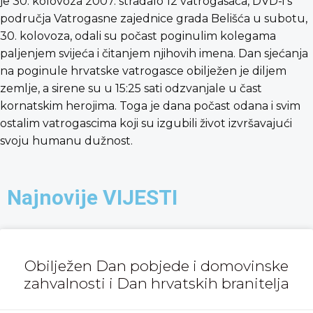
je 30. kolovoza 2007. stradalo 12 vatrogasaca, DVD-i s
područja Vatrogasne zajednice grada Belišća u subotu,
30. kolovoza, odali su počast poginulim kolegama
paljenjem svijeća i čitanjem njihovih imena. Dan sjećanja
na poginule hrvatske vatrogasce obilježen je diljem
zemlje, a sirene su u 15:25 sati odzvanjale u čast
kornatskim herojima. Toga je dana počast odana i svim
ostalim vatrogascima koji su izgubili život izvršavajući
svoju humanu dužnost.
Najnovije VIJESTI
Obilježen Dan pobjede i domovinske
zahvalnosti i Dan hrvatskih branitelja