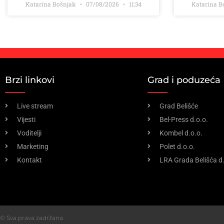
Katarina Bošnjak
07/08/2026
11:34
Katarina 
Brzi linkovi
Grad i poduzeća
Live stream
Grad Belišće
Vijesti
Bel-Press d.o.o.
Voditelji
Kombel d.o.o.
Marketing
Polet d.o.o.
Kontakt
LRA Grada Belišća d.
© Sva prava zadržana