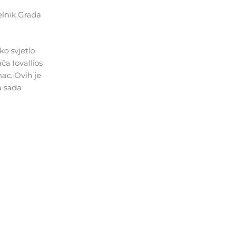
elnik Grada
o svjetlo
ča Iovallios
ac. Ovih je
a sada