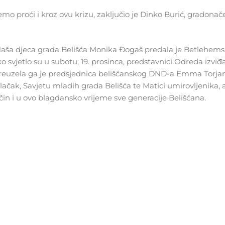
 proći i kroz ovu krizu, zaključio je Dinko Burić, gradonač
aša djeca grada Belišća Monika Đogaš predala je Betlehemsk
jetlo su u subotu, 19. prosinca, predstavnici Odreda izviđa
 preuzela ga je predsjednica belišćanskog DND-a Emma Torjan
ačak, Savjetu mladih grada Belišća te Matici umirovljenika, 
način i u ovo blagdansko vrijeme sve generacije Belišćana.