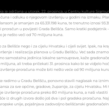
ja je održana u utorak, 22. prosinca, u Centru kulture Sigmu
čuna i odluku o njegovom izvršenju u godini na izmaku. Pla
lansom je smanjen za 65.331.198 kuna, te trenutno iznosi 93.3
i proračun u povijesti Grada Belišća. Samo kratki podsjetnik 
o je nešto veći od 70 milijuna kuna.
a Belišće nego i za cijelu Hrvatsku i cijeli svijet. Ipak, na kr
ršenje i realizacija planova u Gradu Belišću. Već sada znamo
 ono samostalna jedinica lokalne samouprave, kaže gradonačel
lijuna, ali treba pričekati 31. prosinca kako bi se vidjelo hoće
o izvršenje proračuna može biti nešto veće od 90 milijuna kun
je radimo u Gradu Belišću, ponovno stavili naglasak na iznim
šansa za sve općine, gradove, županije, za cijelu Hrvatsku. Mi 
izvršenje proračuna preko 80 milijuna kuna, a naši vlastiti 
će iz drugih izvora došlo još dva i pol gradska proračuna. Naj
opske unije, pojašnjava zadovoljno belišćanski gradonačelni