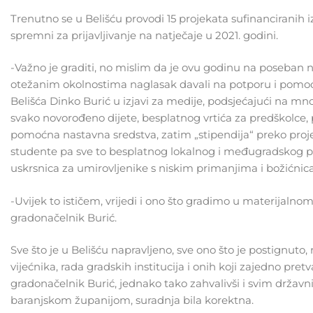
Trenutno se u Belišću provodi 15 projekata sufinanciranih iz
spremni za prijavljivanje na natječaje u 2021. godini.
-Važno je graditi, no mislim da je ovu godinu na poseban 
otežanim okolnostima naglasak davali na potporu i pomoć 
Belišća Dinko Burić u izjavi za medije, podsjećajući na 
svako novorođeno dijete, besplatnog vrtića za predškolce, 
pomoćna nastavna sredstva, zatim „stipendija“ preko projekt
studente pa sve to besplatnog lokalnog i međugradskog pri
uskrsnica za umirovljenike s niskim primanjima i božićnic
-Uvijek to ističem, vrijedi i ono što gradimo u materijalnom 
gradonačelnik Burić.
Sve što je u Belišću napravljeno, sve ono što je postignuto,
vijećnika, rada gradskih institucija i onih koji zajedno pret
gradonačelnik Burić, jednako tako zahvalivši i svim državni
baranjskom županijom, suradnja bila korektna.