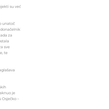
ojekti su već
mo unatoč
adonačelnik
nada za
stala
za sve
e, te
naglašava
skih
taknuo je
s Osječko –