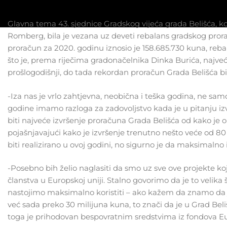
Glavna tema 43. sjednice Gradskog vijeća grada Belišća, ko
Romberg, bila je vezana uz deveti rebalans gradskog prora
proračun za 2020. godinu iznosio je 158.685.730 kuna, reba
što je, prema riječima gradonačelnika Dinka Burića, najveć
prošlogodišnji, do tada rekordan proračun Grada Belišća bi
-Iza nas je vrlo zahtjevna, neobična i teška godina, ne samo z
godine imamo razloga za zadovoljstvo kada je u pitanju izv
biti najveće izvršenje proračuna Grada Belišća od kako je
pojašnjavajući kako je izvršenje trenutno nešto veće od 80 mi
biti realizirano u ovoj godini, no sigurno je da maksimaln
-Posebno bih želio naglasiti da smo uz sve ove projekte ko
članstva u Europskoj uniji. Stalno govorimo da je to velika 
nastojimo maksimalno koristiti – ako kažem da znamo da je 
već sada preko 30 milijuna kuna, to znači da je u Grad Beliš
toga je prihodovan bespovratnim sredstvima iz fondova Eur