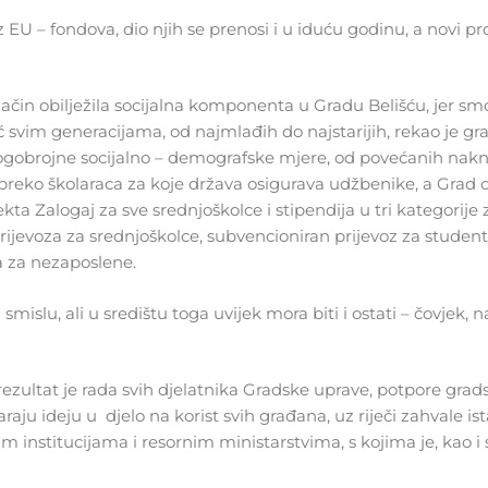
 EU – fondova, dio njih se prenosi i u iduću godinu, a novi pr
način obilježila socijalna komponenta u Gradu Belišću, jer s
svim generacijama, od najmlađih do najstarijih, rekao je gr
mnogobrojne socijalno – demografske mjere, od povećanih nak
preko školaraca za koje država osigurava udžbenike, a Grad o
a Zalogaj za sve srednjoškolce i stipendija u tri kategorije 
jevoza za srednjoškolce, subvencioniran prijevoz za student
a za nezaposlene.
smislu, ali u središtu toga uvijek mora biti i ostati – čovjek, 
 rezultat je rada svih djelatnika Gradske uprave, potpore grad
varaju ideju u djelo na korist svih građana, uz riječi zahvale is
m institucijama i resornim ministarstvima, s kojima je, kao i 