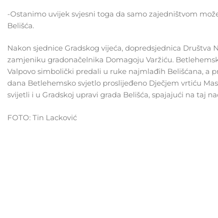
-Ostanimo uvijek svjesni toga da samo zajedništvom možemo
Belišća.
Nakon sjednice Gradskog vijeća, dopredsjednica Društva N
zamjeniku gradonačelnika Domagoju Varžiću. Betlehemsko sv
Valpovo simbolički predali u ruke najmlađih Belišćana, a
dana Betlehemsko svjetlo proslijeđeno Dječjem vrtiću Masl
svijetli i u Gradskoj upravi grada Belišća, spajajući na taj 
FOTO: Tin Lacković