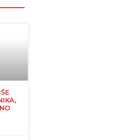
IŠE
NIKA,
JNO