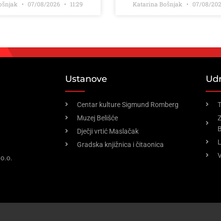
Bošnjak
07/08/2026
11:29
Katarina Bošnjak
07/08/20
Ustanove
Ud
Centar kulture Sigmund Romberg
T
Muzej Belišće
Z
B
Dječji vrtić Maslačak
Gradska knjižnica i čitaonica
V
o.o.