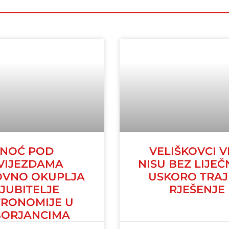
NOĆ POD
VELIŠKOVCI V
VIJEZDAMA
NISU BEZ LIJEČ
VNO OKUPLJA
USKORO TRA
LJUBITELJE
RJEŠENJE
TRONOMIJE U
BORJANCIMA