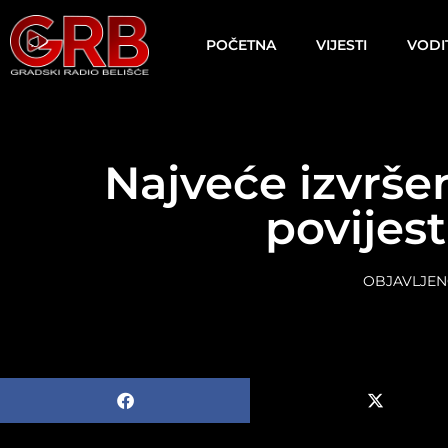
content
POČETNA
VIJESTI
VODI
Najveće izvrše
povijest
OBJAVLJEN