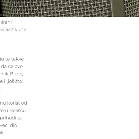
nd
nirani
54.532 kune,
–
aju te takve
 da će ovo
nik Burić,
 li još što
a.
nu korist od
to u Belišću
prihodi su
veći dio
k.