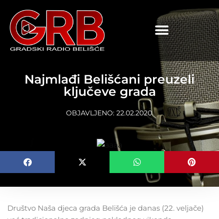
content
Najmlađi Belišćani preuzeli
ključeve grada
OBJAVLJENO:
22.02.2020.
Društvo Naša djeca grada Belišća je danas (22. veljače)