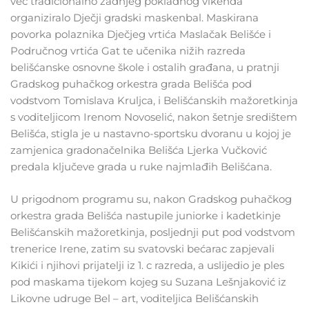
već tradicionalno zadnjeg pokladnog vikenda
organiziralo Dječji gradski maskenbal. Maskirana
povorka polaznika Dječjeg vrtića Maslačak Belišće i
Područnog vrtića Gat te učenika nižih razreda
belišćanske osnovne škole i ostalih građana, u pratnji
Gradskog puhačkog orkestra grada Belišća pod
vodstvom Tomislava Kruljca, i Belišćanskih mažoretkinja
s voditeljicom Irenom Novoselić, nakon šetnje središtem
Belišća, stigla je u nastavno-sportsku dvoranu u kojoj je
zamjenica gradonačelnika Belišća Ljerka Vučković
predala ključeve grada u ruke najmlađih Belišćana.
U prigodnom programu su, nakon Gradskog puhačkog
orkestra grada Belišća nastupile juniorke i kadetkinje
Belišćanskih mažoretkinja, posljednji put pod vodstvom
trenerice Irene, zatim su svatovski bećarac zapjevali
Kikići i njihovi prijatelji iz 1. c razreda, a uslijedio je ples
pod maskama tijekom kojeg su Suzana Lešnjaković iz
Likovne udruge Bel – art, voditeljica Belišćanskih