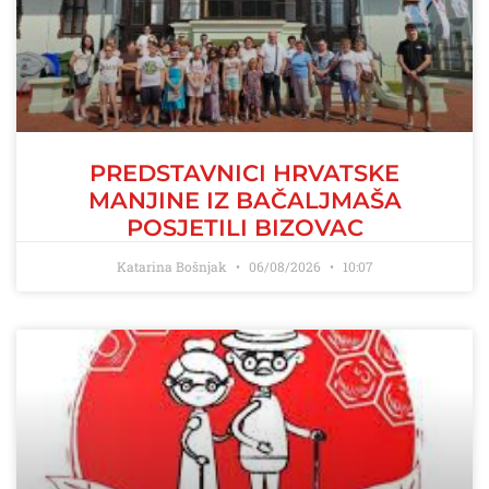
PREDSTAVNICI HRVATSKE
MANJINE IZ BAČALJMAŠA
POSJETILI BIZOVAC
Katarina Bošnjak
06/08/2026
10:07