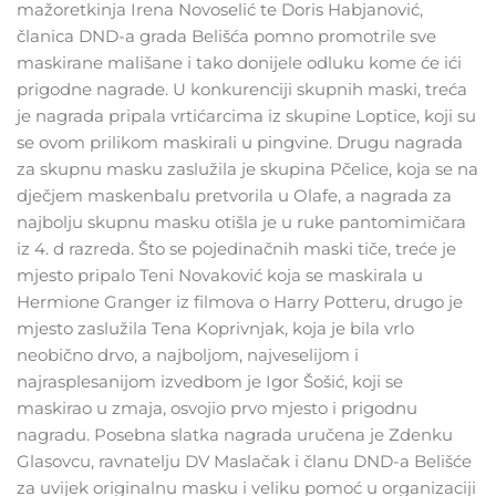
mažoretkinja Irena Novoselić te Doris Habjanović,
članica DND-a grada Belišća pomno promotrile sve
maskirane mališane i tako donijele odluku kome će ići
prigodne nagrade. U konkurenciji skupnih maski, treća
je nagrada pripala vrtićarcima iz skupine Loptice, koji su
se ovom prilikom maskirali u pingvine. Drugu nagrada
za skupnu masku zaslužila je skupina Pčelice, koja se na
dječjem maskenbalu pretvorila u Olafe, a nagrada za
najbolju skupnu masku otišla je u ruke pantomimičara
iz 4. d razreda. Što se pojedinačnih maski tiče, treće je
mjesto pripalo Teni Novaković koja se maskirala u
Hermione Granger iz filmova o Harry Potteru, drugo je
mjesto zaslužila Tena Koprivnjak, koja je bila vrlo
neobično drvo, a najboljom, najveselijom i
najrasplesanijom izvedbom je Igor Šošić, koji se
maskirao u zmaja, osvojio prvo mjesto i prigodnu
nagradu. Posebna slatka nagrada uručena je Zdenku
Glasovcu, ravnatelju DV Maslačak i članu DND-a Belišće
za uvijek originalnu masku i veliku pomoć u organizaciji