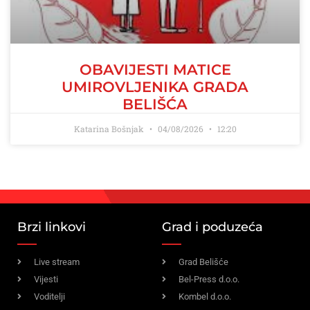
OBAVIJESTI MATICE
UMIROVLJENIKA GRADA
BELIŠĆA
Katarina Bošnjak
04/08/2026
12:20
Brzi linkovi
Grad i poduzeća
Live stream
Grad Belišće
Vijesti
Bel-Press d.o.o.
Voditelji
Kombel d.o.o.