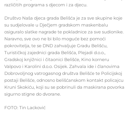
različitih programa s djecom i za djecu.
Društvo Naša djeca grada Belišća je za sve skupine koje
su sudjelovale u Dječjem gradskom maskenbalu
osiguralo slatke nagrade te pokladnice za sve sudionike.
Naravno, sve ovo ne bi bilo moguće bez pomoći
pokrovitelja, te se DND zahvaljuje Gradu Belišću,
Turističkoj zajednici grada Belišća, Plejadi d.o.o.,
Gradskoj knjižnici i čitaonici Belišće, Kino korneru
Valpovo i Karolini d.o.o. Osijek. Zahvala ide i članovima
Dobrovoljnog vatrogasnog društva Belišće te Policijskoj
postaji Belišće, odnosno belišćanskom kontakt policajcu
Kruni Skokiću, koji su se pobrinuli da maskirana povorka
sigurno stigne do dvorane.
FOTO: Tin Lacković