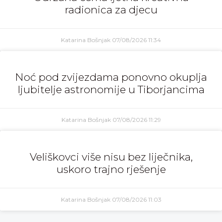
radionica za djecu
Katarina Bošnjak
07/08/2026
11:34
Noć pod zvijezdama ponovno okuplja
ljubitelje astronomije u Tiborjancima
Katarina Bošnjak
07/08/2026
11:29
Veliškovci više nisu bez liječnika,
uskoro trajno rješenje
Katarina Bošnjak
07/08/2026
11:03