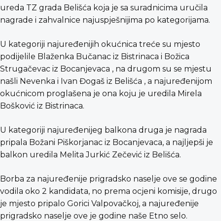
ureda TZ grada Belišća koja je sa suradnicima uručila
nagrade i zahvalnice najuspješnijima po kategorijama.
U kategoriji najuređenijih okućnica treće su mjesto
podijelile Blaženka Bučanac iz Bistrinaca i Božica
Strugačevac iz Bocanjevaca , na drugom su se mjestu
našli Nevenka i Ivan Đogaš iz Belišća , a najuređenijom
okućnicom proglašena je ona koju je uredila Mirela
Bošković iz Bistrinaca.
U kategoriji najuređenijeg balkona druga je nagrada
pripala Božani Piškorjanac iz Bocanjevaca, a najljepši je
balkon uredila Melita Jurkić Zečević iz Belišća.
Borba za najuređenije prigradsko naselje ove se godine
vodila oko 2 kandidata, no prema ocjeni komisije, drugo
je mjesto pripalo Gorici Valpovačkoj, a najuređenije
prigradsko naselje ove je godine naše Etno selo.