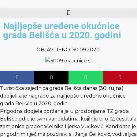
content
Najljepše uređene okućnice
grada Belišća u 2020. godini
OBJAVLJENO:
30.09.2020.
Turistička zajednica grada Belišća danas (30. rujna)
dodijelila je nagrade za najljepše uređene okućnice
grada Belišća u 2020. godini.
Prigodna dodjela održana je u prostorijama TZ grada
Belišće gdje je svim kandidatima, kojih je bilo 12, čestitala
zamjenica gradonačelnika Ljerka Vučković. Kandidate je
prigodnim riječima pozdravila i Janja Čeliković, voditeljica