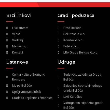
Brzi linkovi
Grad i poduzeća
Live stream
Grad Belišće
Vijesti
Bel-Press d.o.o.
Voditelji
Kombel d.o.o.
Marketing
Polet d.o.o.
Kontakt
LRA Grada Belišća d.o.o.
Ustanove
Udruge
Centar kulture Sigmund
Turistička zajednica Grada
Romberg
Belišća
Muzej Belišće
Zajednica športskih udruga
grada Belišća
Dječji vrtić Maslačak
LAG Karašica
Gradska knjižnica i čitaonica
Vatrogasna zajednica grada
Belišće