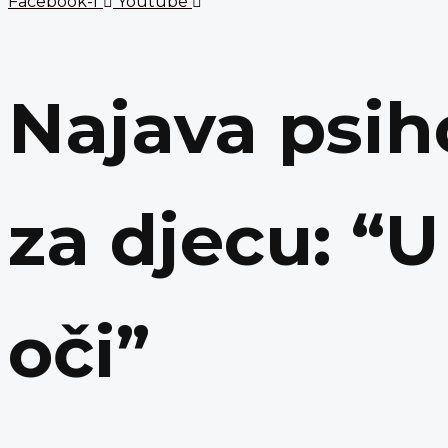
Facebook-f
Youtube
Najava psih
za djecu: “U
oči”