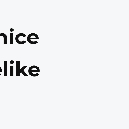
nice
like