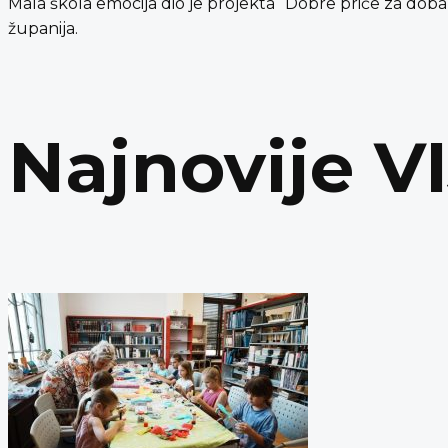
Mala škola emocija dio je projekta “Dobre priče za dobar
županija.
Najnovije V