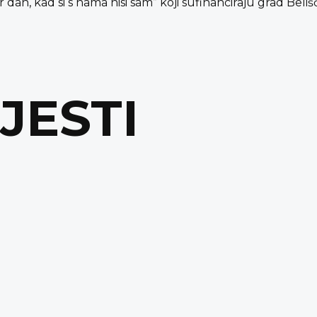
 dan, kad si s nama nisi sam” koji sufinanciraju grad Beli
IJESTI