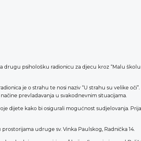
a drugu psihološku radionicu za djecu kroz “Malu školu 
dionica je o strahu te nosi naziv “U strahu su velike oči”.
te načine prevladavanja u svakodnevnim situacijama.
svoje dijete kako bi osigurali mogućnost sudjelovanja. Pr
 u prostorijama udruge sv. Vinka Paulskog, Radnička 14.