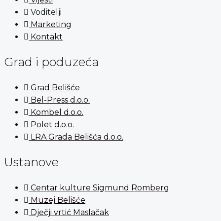
Voditelji
Marketing
Kontakt
Grad i poduzeća
Grad Belišće
Bel-Press d.o.o.
Kombel d.o.o.
Polet d.o.o.
LRA Grada Belišća d.o.o.
Ustanove
Centar kulture Sigmund Romberg
Muzej Belišće
Dječji vrtić Maslačak