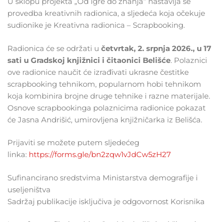
U sklopu projekta „Od igre do znanja“ nastavlja se
provedba kreativnih radionica, a sljedeća koja očekuje
sudionike je Kreativna radionica – Scrapbooking.
Radionica će se održati u
četvrtak, 2. srpnja 2026., u 17
sati u Gradskoj knjižnici i čitaonici Belišće
. Polaznici
ove radionice naučit će izrađivati ukrasne čestitke
scrapbooking tehnikom, popularnom hobi tehnikom
koja kombinira brojne druge tehnike i razne materijale.
Osnove scrapbookinga polaznicima radionice pokazat
će Jasna Andrišić, umirovljena knjižničarka iz Belišća.
Prijaviti se možete putem sljedećeg
linka:
https://forms.gle/bn2zqw1vJdCw5zH27
Sufinancirano sredstvima Ministarstva demografije i
useljeništva
Sadržaj publikacije isključiva je odgovornost Korisnika