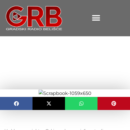
content
Najava nove kreativne
radionice u sklopu projekta
„Od igre do znanja“
OBJAVLJENO:
30.06.2026.