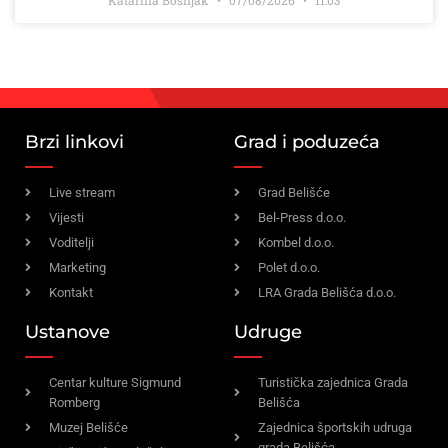
Brzi linkovi
Grad i poduzeća
Live stream
Grad Belišće
Vijesti
Bel-Press d.o.o.
Voditelji
Kombel d.o.o.
Marketing
Polet d.o.o.
Kontakt
LRA Grada Belišća d.o.o.
Ustanove
Udruge
Centar kulture Sigmund
Turistička zajednica Grada
Romberg
Belišća
Muzej Belišće
Zajednica športskih udruga
grada Belišća