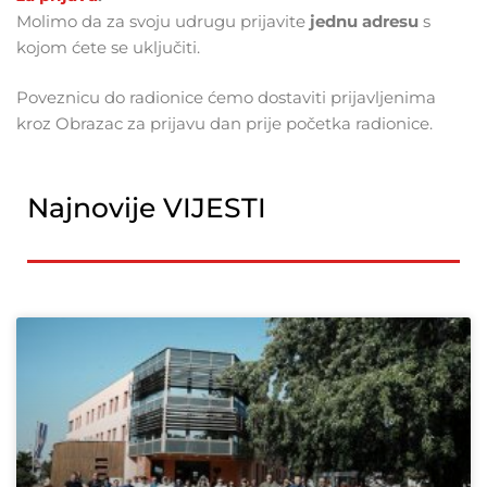
Molimo da za svoju udrugu prijavite
jednu adresu
s
kojom ćete se uključiti.
Poveznicu do radionice ćemo dostaviti prijavljenima
kroz Obrazac za prijavu dan prije početka radionice.
Najnovije VIJESTI