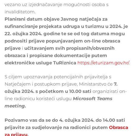
vezano uz izjednačavanje mogućnosti osoba s
invaliditetom.
Planirani datum objave Javnog natječaja za
sufinanciranje projekata udruga u turizmu u 2024. je
22. ožujka 2024. godine te se od tog datuma mogu
podnositi prijave popunjavanjem on-line obrasca
prijave
i
učitavanjem svih propisanih/obveznih
obrazaca i propisane dokumentacije putem
elektroničke usluge TuRiznica
https://eturizam.gov.hr/
.
S ciljem upoznavanja potencijalnih prijavitelja s
Natječajem i postupkom prijave, Ministarstvo će
7.
ožujka 2024. s početkom u 10.00 sati
organizirati on-
line radionicu koristeći uslugu
Microsoft Teams
meeting.
Pozivamo vas da se do 4. ožujka 2024. do 14.00 sati
prijavite za sudjelovanje na radionici putem
Obrasca
za prijavu
.