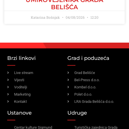
BELIŠĆA
Katarina Bošnjak
04/08/2026
12:20
Brzi linkovi
Grad i poduzeća
Live stream
Grad Belišće
Vijesti
Bel-Press d.o.o.
Voditelji
Kombel d.o.o.
Marketing
Polet d.o.o.
Kontakt
LRA Grada Belišća d.o.o.
Ustanove
Udruge
Centar kulture Sigmund
Turistička zajednica Grada