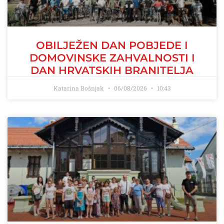
OBILJEŽEN DAN POBJEDE I
DOMOVINSKE ZAHVALNOSTI I
DAN HRVATSKIH BRANITELJA
Katarina Bošnjak
06/08/2026
10:43