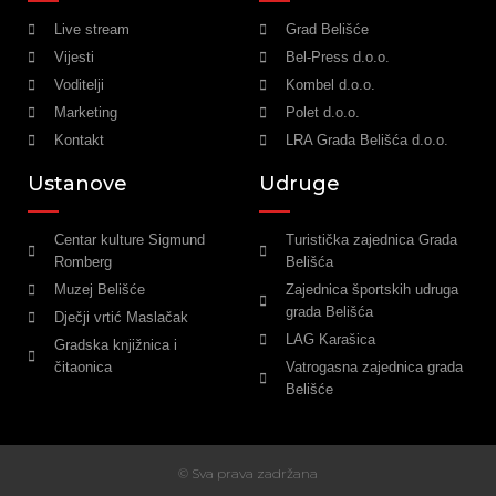
Live stream
Grad Belišće
Vijesti
Bel-Press d.o.o.
Voditelji
Kombel d.o.o.
Marketing
Polet d.o.o.
Kontakt
LRA Grada Belišća d.o.o.
Ustanove
Udruge
Centar kulture Sigmund
Turistička zajednica Grada
Romberg
Belišća
Muzej Belišće
Zajednica športskih udruga
grada Belišća
Dječji vrtić Maslačak
LAG Karašica
Gradska knjižnica i
čitaonica
Vatrogasna zajednica grada
Belišće
© Sva prava zadržana