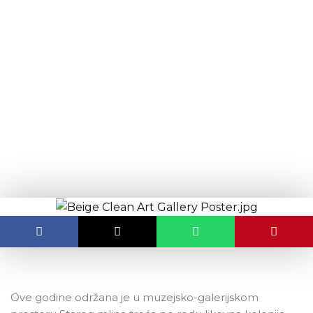
content
Najava izložbe: “Zabilježeno
okom umjetnika”
OBJAVLJENO:
10.06.2025.
Ove godine održana je u muzejsko-galerijskom