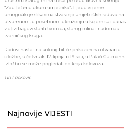
prostoru Starog mlina treća po redu likovna kolonija
“Zabilježeno okom umjetnika”. Lijepo vrijeme
omogućilo je slikarima stvaranje umjetničkih radova na
otvorenom, u posebnom okruženju u kojem su i danas
vidljivi tragovi starih tvornica, starog mlina i nadomak
tvorničkog kruga.
Radovi nastali na koloniji bit će prikazani na otvaranju
izložbe, u četvrtak, 12. lipnja u 19 sati, u Palači Gutmann.
Izložbu se može pogledati do kraja kolovoza.
Tin Lacković
Najnovije VIJESTI