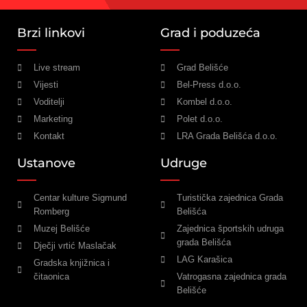
Brzi linkovi
Grad i poduzeća
Live stream
Grad Belišće
Vijesti
Bel-Press d.o.o.
Voditelji
Kombel d.o.o.
Marketing
Polet d.o.o.
Kontakt
LRA Grada Belišća d.o.o.
Ustanove
Udruge
Centar kulture Sigmund
Turistička zajednica Grada
Romberg
Belišća
Muzej Belišće
Zajednica športskih udruga
grada Belišća
Dječji vrtić Maslačak
LAG Karašica
Gradska knjižnica i
čitaonica
Vatrogasna zajednica grada
Belišće