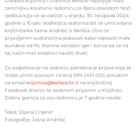
Gradska knjižnica i čitaonica Belišće najavljuje novu
zanimljivu kreativnu radionicu za djecu povodom Noći
vještica koja će se održati u srijedu, 30. listopada 2024.
godine u 10 sati. Voditeljica radionice bit će umirovljena
knjižničarka Jasna Andrišić iz Belišća. Ona će
prijavljenim sudionicima pokazati kako napraviti male
bundeve od filc tkanine koristeći igle i konce pa će na
taj način mali kreativci naučiti šivati.
Za sudjelovanje na radionici potrebna je prijava koja se
može učiniti pozivom na broj 099 2410 000, porukom
na email
knjiznica@belisce.hr
ili na knjižničnoj
Facebook stranici te osobnom prijavom u Knjižnici.
Dobna granica za ovu radionicu je 7 godina naviše.
Tekst: Dijana Crljenić
Fotografije: Jasna Andrišić