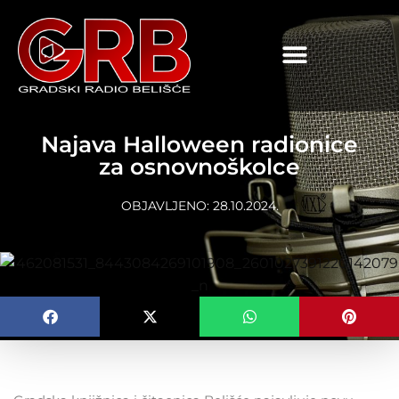
content
Najava Halloween radionice
za osnovnoškolce
OBJAVLJENO:
28.10.2024.