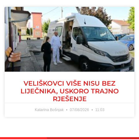
VELIŠKOVCI VIŠE NISU BEZ
LIJEČNIKA, USKORO TRAJNO
RJEŠENJE
Katarina Bošnjak
07/08/2026
11:03