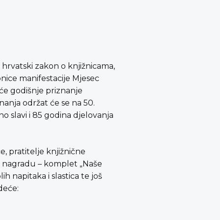
 hrvatski zakon o knjižnicama,
ionice manifestacije Mjesec
 će godišnje priznanje
znanja održat će se na 50.
o slavi i 85 godina djelovanja
, pratitelje knjižnične
žnu nagradu – komplet „Naše
ih napitaka i slastica te još
deće: