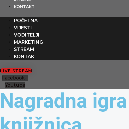
Preskoči
content
KONTAKT
na
sadržaj
POČETNA
VIJESTI
VODITELJI
MARKETING
STREAM
KONTAKT
LIVE STREAM
Facebook-f
Youtube
Nagradna igra
knjižnica