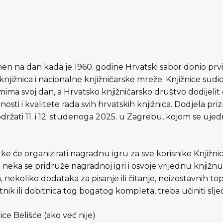
men na dan kada je 1960. godine Hrvatski sabor donio prvi
 knjižnica i nacionalne knjižničarske mreže. Knjižnice sud
mima svoj dan, a Hrvatsko knjižničarsko društvo dodijelit
nosti i kvalitete rada svih hrvatskih knjižnica. Dodjela pri
držati 11. i 12. studenoga 2025. u Zagrebu, kojom se ujedn
 će organizirati nagradnu igru za sve korisnike Knjižnice
ni neka se pridruže nagradnoj igri i osvoje vrijednu knji
, nekoliko dodataka za pisanje ili čitanje, neizostavnih topl
nik ili dobitnica tog bogatog kompleta, treba učiniti slje
ice Belišće (ako već nije)