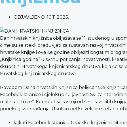
OBJAVLJENO:
10.11.2025.
Dan hrvatskih knjižnica obilježava se 11. studenog u spo
čime su se stekli preduvjeti za sustavan razvoj hrvatskih
hrvatske knjige i ove će godine obilježiti bogatim progra
„Knjižnica godine“ u svrhu poticanja inovativnosti, kreativ
skupštini Hrvatskoga knjižničarskog društva, koja će se o
Hrvatskog knjižničarskog društva.
Povodom Dana hrvatskih knjižnica belišćanske knjižničarke
Facebook stranice i cjelokupnu javnost. Svi zainteresira
male knjižnice“. Komplet se sastoji od šest različitih knjiga
ponekog iznenađenja. Ukoliko netko želi biti sretan dobit
lajkati Facebook stranicu Gradske knjižnice i čitaon