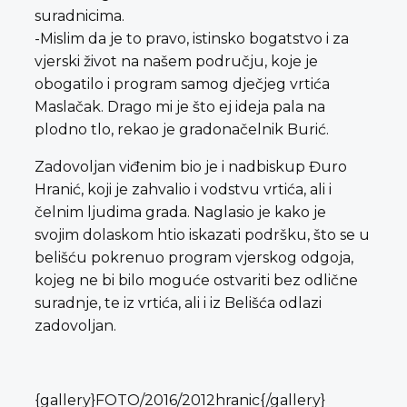
suradnicima.
-Mislim da je to pravo, istinsko bogatstvo i za
vjerski život na našem području, koje je
obogatilo i program samog dječjeg vrtića
Maslačak. Drago mi je što ej ideja pala na
plodno tlo, rekao je gradonačelnik Burić.
Zadovoljan viđenim bio je i nadbiskup Đuro
Hranić, koji je zahvalio i vodstvu vrtića, ali i
čelnim ljudima grada. Naglasio je kako je
svojim dolaskom htio iskazati podršku, što se u
belišću pokrenuo program vjerskog odgoja,
kojeg ne bi bilo moguće ostvariti bez odlične
suradnje, te iz vrtića, ali i iz Belišća odlazi
zadovoljan.
{gallery}FOTO/2016/2012hranic{/gallery}