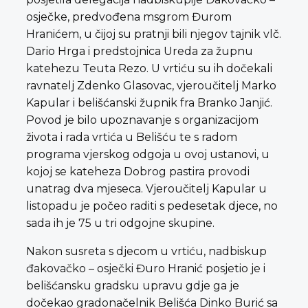
osječke, predvođena msgrom Đurom
Hranićem, u čijoj su pratnji bili njegov tajnik vlč.
Dario Hrga i predstojnica Ureda za župnu
katehezu Teuta Rezo. U vrtiću su ih dočekali
ravnatelj Zdenko Glasovac, vjeroučitelj Marko
Kapular i belišćanski župnik fra Branko Janjić.
Povod je bilo upoznavanje s organizacijom
života i rada vrtića u Belišću te s radom
programa vjerskog odgoja u ovoj ustanovi, u
kojoj se kateheza Dobrog pastira provodi
unatrag dva mjeseca. Vjeroučitelj Kapular u
listopadu je počeo raditi s pedesetak djece, no
sada ih je 75 u tri odgojne skupine.
Nakon susreta s djecom u vrtiću, nadbiskup
đakovačko – osječki Đuro Hranić posjetio je i
belišćansku gradsku upravu gdje ga je
dočekao gradonačelnik Belišća Dinko Burić sa