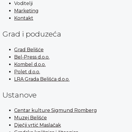
Voditelji
Marketing
Kontakt
Grad i poduzeća
Grad Belišće
Bel-Press d.o.o.
Kombel d.o.o.
Polet d.o.o.
LRA Grada Belišća d.o.o.
Ustanove
Centar kulture Sigmund Romberg
Muzej Belišće
Dječji vrtić Maslačak