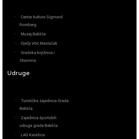
Centar kulture Sigmund
Romberg
Muzej Belišće
Dječji vrtić Maslačak
Gradska knjižnica i
čitaonica
Udruge
Turistička zajednica Grada
Belišća
Zajednica športskih
udruga grada Belišća
LAG Karašica