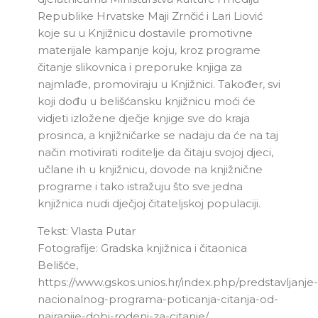
Republike Hrvatske Maji Zrnčić i Lari Liović
koje su u Knjižnicu dostavile promotivne
materijale kampanje koju, kroz programe
čitanje slikovnica i preporuke knjiga za
najmlađe, promoviraju u Knjižnici. Također, svi
koji dođu u belišćansku knjižnicu moći će
vidjeti izložene dječje knjige sve do kraja
prosinca, a knjižničarke se nadaju da će na taj
način motivirati roditelje da čitaju svojoj djeci,
učlane ih u knjižnicu, dovode na knjižnične
programe i tako istražuju što sve jedna
knjižnica nudi dječjoj čitateljskoj populaciji.
Tekst: Vlasta Putar
Fotografije: Gradska knjižnica i čitaonica
Belišće,
https://www.gskos.unios.hr/index.php/predstavljanje-
nacionalnog-programa-poticanja-citanja-od-
najranije-dobi-rodeni-za-citanje/