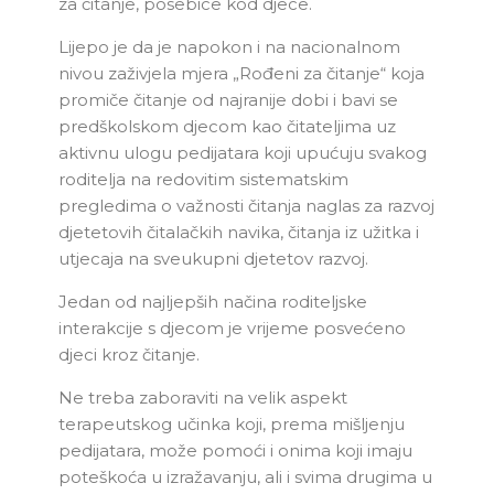
za čitanje, posebice kod djece.
Lijepo je da je napokon i na nacionalnom
nivou zaživjela mjera „Rođeni za čitanje“ koja
promiče čitanje od najranije dobi i bavi se
predškolskom djecom kao čitateljima uz
aktivnu ulogu pedijatara koji upućuju svakog
roditelja na redovitim sistematskim
pregledima o važnosti čitanja naglas za razvoj
djetetovih čitalačkih navika, čitanja iz užitka i
utjecaja na sveukupni djetetov razvoj.
Jedan od najljepših načina roditeljske
interakcije s djecom je vrijeme posvećeno
djeci kroz čitanje.
Ne treba zaboraviti na velik aspekt
terapeutskog učinka koji, prema mišljenju
pedijatara, može pomoći i onima koji imaju
poteškoća u izražavanju, ali i svima drugima u