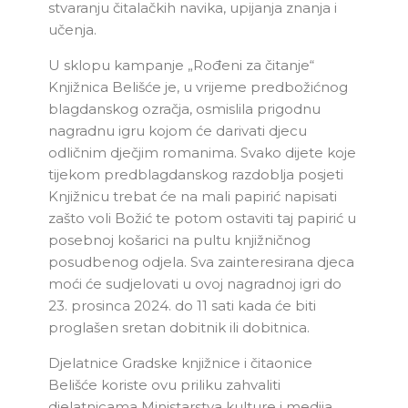
stvaranju čitalačkih navika, upijanja znanja i
učenja.
U sklopu kampanje „Rođeni za čitanje“
Knjižnica Belišće je, u vrijeme predbožićnog
blagdanskog ozračja, osmislila prigodnu
nagradnu igru kojom će darivati djecu
odličnim dječjim romanima. Svako dijete koje
tijekom predblagdanskog razdoblja posjeti
Knjižnicu trebat će na mali papirić napisati
zašto voli Božić te potom ostaviti taj papirić u
posebnoj košarici na pultu knjižničnog
posudbenog odjela. Sva zainteresirana djeca
moći će sudjelovati u ovoj nagradnoj igri do
23. prosinca 2024. do 11 sati kada će biti
proglašen sretan dobitnik ili dobitnica.
Djelatnice Gradske knjižnice i čitaonice
Belišće koriste ovu priliku zahvaliti
djelatnicama Ministarstva kulture i medija